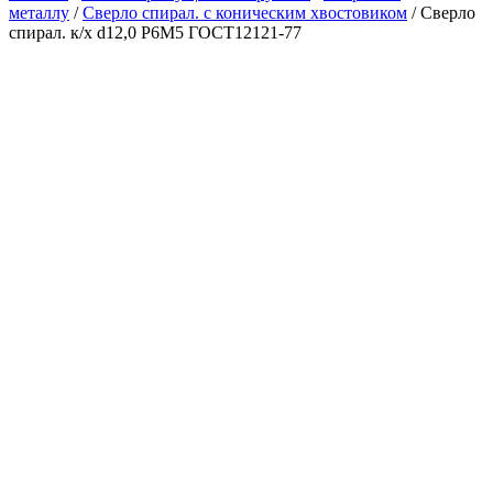
металлу
/
Сверло спирал. с коническим хвостовиком
/ Сверло
спирал. к/х d12,0 Р6М5 ГОСТ12121-77