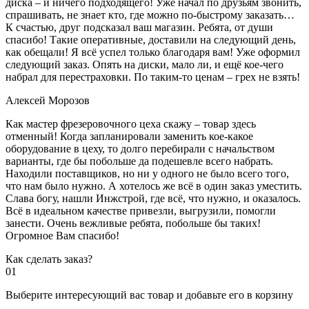
диска – и ничего подходящего! Уже начал по друзьям звонить,
спрашивать, не знает кто, где можно по-быстрому заказать…
К счастью, друг подсказал ваш магазин. Ребята, от души
спасибо! Такие оперативные, доставили на следующий день,
как обещали! Я всё успел только благодаря вам! Уже оформил
следующий заказ. Опять на диски, мало ли, и ещё кое-чего
набрал для перестраховки. По таким-то ценам – грех не взять!
Алексей Морозов
Как мастер фрезеровочного цеха скажу – товар здесь
отменный! Когда запланировали заменить кое-какое
оборудование в цеху, то долго перебирали с начальством
варианты, где бы побольше да подешевле всего набрать.
Находили поставщиков, но ни у одного не было всего того,
что нам было нужно. А хотелось же всё в один заказ уместить.
Слава богу, нашли Инжстрой, где всё, что нужно, и оказалось.
Всё в идеальном качестве привезли, выгрузили, помогли
занести. Очень вежливые ребята, побольше бы таких!
Огромное Вам спасибо!
Как сделать заказ?
01
Выберите интересующий вас товар и добавьте его в корзину