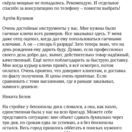
свёрла мощные не попадались. Рекомендую. И отдельное
спасибо за консультацию по телефону – помогли выбрать!
Артём Куликов
Очень достойные инструменты у вас. Мне нужны были
гаечные ключи всех размеров. Все заказывал здесь. У меня
даже отец оценил, когда дал ему попользоваться гаечными
ключами. А он – слесарь 6 разряда! Зато теперь знаю, что на
день рождения ему дарить буду. Думаю, если профессионал
своего дела добро дал, значит, действительно товар надёжный,
качественный. Ещё хотел поблагодарить за быструю доставку.
Мне когда курьер ключи привёз, я всё осмотрел, потом
оплатил. Очень приятно, что доверяют клиентам, и доставка
по факту получения. И цены очень приятные. Если
сравнивать с теми магазинами, где я раньше заказывал,
намного дешевле.
Никита Белов
На стройке у бензопилы диск сломался, а она, как назло,
единственная была у нас на всю бригаду. Можете себе
представить ситуацию: мне объект сдавать буквально через
три дня, по срокам едва ли успеваю, а я без бензопилы
остался. Весь город пришлось оббегать в поисках нужного