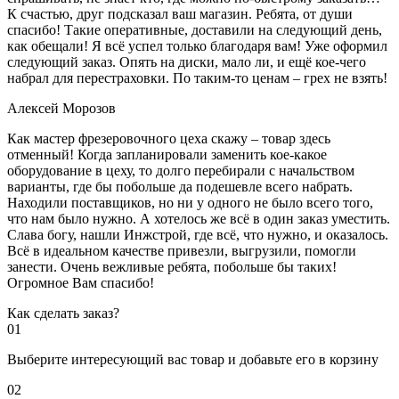
К счастью, друг подсказал ваш магазин. Ребята, от души
спасибо! Такие оперативные, доставили на следующий день,
как обещали! Я всё успел только благодаря вам! Уже оформил
следующий заказ. Опять на диски, мало ли, и ещё кое-чего
набрал для перестраховки. По таким-то ценам – грех не взять!
Алексей Морозов
Как мастер фрезеровочного цеха скажу – товар здесь
отменный! Когда запланировали заменить кое-какое
оборудование в цеху, то долго перебирали с начальством
варианты, где бы побольше да подешевле всего набрать.
Находили поставщиков, но ни у одного не было всего того,
что нам было нужно. А хотелось же всё в один заказ уместить.
Слава богу, нашли Инжстрой, где всё, что нужно, и оказалось.
Всё в идеальном качестве привезли, выгрузили, помогли
занести. Очень вежливые ребята, побольше бы таких!
Огромное Вам спасибо!
Как сделать заказ?
01
Выберите интересующий вас товар и добавьте его в корзину
02