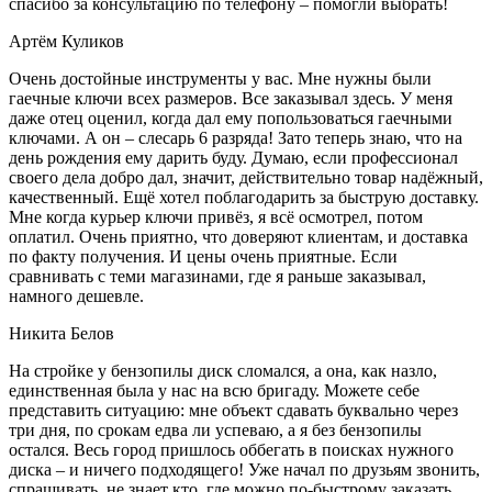
спасибо за консультацию по телефону – помогли выбрать!
Артём Куликов
Очень достойные инструменты у вас. Мне нужны были
гаечные ключи всех размеров. Все заказывал здесь. У меня
даже отец оценил, когда дал ему попользоваться гаечными
ключами. А он – слесарь 6 разряда! Зато теперь знаю, что на
день рождения ему дарить буду. Думаю, если профессионал
своего дела добро дал, значит, действительно товар надёжный,
качественный. Ещё хотел поблагодарить за быструю доставку.
Мне когда курьер ключи привёз, я всё осмотрел, потом
оплатил. Очень приятно, что доверяют клиентам, и доставка
по факту получения. И цены очень приятные. Если
сравнивать с теми магазинами, где я раньше заказывал,
намного дешевле.
Никита Белов
На стройке у бензопилы диск сломался, а она, как назло,
единственная была у нас на всю бригаду. Можете себе
представить ситуацию: мне объект сдавать буквально через
три дня, по срокам едва ли успеваю, а я без бензопилы
остался. Весь город пришлось оббегать в поисках нужного
диска – и ничего подходящего! Уже начал по друзьям звонить,
спрашивать, не знает кто, где можно по-быстрому заказать…