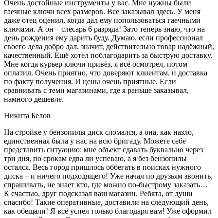
Очень достойные инструменты у вас. Мне нужны были
гаечные ключи всех размеров. Все заказывал здесь. У меня
даже отец оценил, когда дал ему попользоваться гаечными
ключами. А он – слесарь 6 разряда! Зато теперь знаю, что на
день рождения ему дарить буду. Думаю, если профессионал
своего дела добро дал, значит, действительно товар надёжный,
качественный. Ещё хотел поблагодарить за быструю доставку.
Мне когда курьер ключи привёз, я всё осмотрел, потом
оплатил. Очень приятно, что доверяют клиентам, и доставка
по факту получения. И цены очень приятные. Если
сравнивать с теми магазинами, где я раньше заказывал,
намного дешевле.
Никита Белов
На стройке у бензопилы диск сломался, а она, как назло,
единственная была у нас на всю бригаду. Можете себе
представить ситуацию: мне объект сдавать буквально через
три дня, по срокам едва ли успеваю, а я без бензопилы
остался. Весь город пришлось оббегать в поисках нужного
диска – и ничего подходящего! Уже начал по друзьям звонить,
спрашивать, не знает кто, где можно по-быстрому заказать…
К счастью, друг подсказал ваш магазин. Ребята, от души
спасибо! Такие оперативные, доставили на следующий день,
как обещали! Я всё успел только благодаря вам! Уже оформил