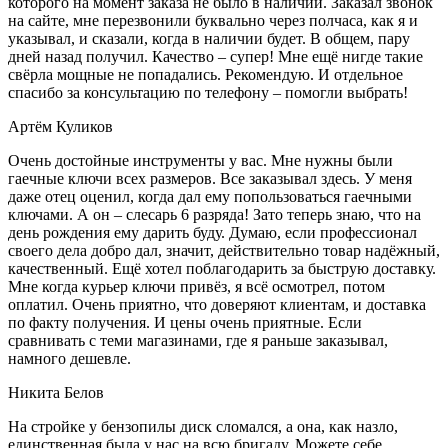
которого на момент заказа не было в наличии. Заказал звонок
на сайте, мне перезвонили буквально через полчаса, как я и
указывал, и сказали, когда в наличии будет. В общем, пару
дней назад получил. Качество – супер! Мне ещё нигде такие
свёрла мощные не попадались. Рекомендую. И отдельное
спасибо за консультацию по телефону – помогли выбрать!
Артём Куликов
Очень достойные инструменты у вас. Мне нужны были
гаечные ключи всех размеров. Все заказывал здесь. У меня
даже отец оценил, когда дал ему попользоваться гаечными
ключами. А он – слесарь 6 разряда! Зато теперь знаю, что на
день рождения ему дарить буду. Думаю, если профессионал
своего дела добро дал, значит, действительно товар надёжный,
качественный. Ещё хотел поблагодарить за быструю доставку.
Мне когда курьер ключи привёз, я всё осмотрел, потом
оплатил. Очень приятно, что доверяют клиентам, и доставка
по факту получения. И цены очень приятные. Если
сравнивать с теми магазинами, где я раньше заказывал,
намного дешевле.
Никита Белов
На стройке у бензопилы диск сломался, а она, как назло,
единственная была у нас на всю бригаду. Можете себе