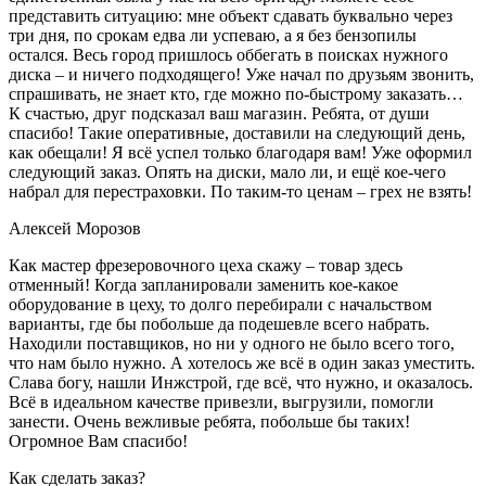
представить ситуацию: мне объект сдавать буквально через
три дня, по срокам едва ли успеваю, а я без бензопилы
остался. Весь город пришлось оббегать в поисках нужного
диска – и ничего подходящего! Уже начал по друзьям звонить,
спрашивать, не знает кто, где можно по-быстрому заказать…
К счастью, друг подсказал ваш магазин. Ребята, от души
спасибо! Такие оперативные, доставили на следующий день,
как обещали! Я всё успел только благодаря вам! Уже оформил
следующий заказ. Опять на диски, мало ли, и ещё кое-чего
набрал для перестраховки. По таким-то ценам – грех не взять!
Алексей Морозов
Как мастер фрезеровочного цеха скажу – товар здесь
отменный! Когда запланировали заменить кое-какое
оборудование в цеху, то долго перебирали с начальством
варианты, где бы побольше да подешевле всего набрать.
Находили поставщиков, но ни у одного не было всего того,
что нам было нужно. А хотелось же всё в один заказ уместить.
Слава богу, нашли Инжстрой, где всё, что нужно, и оказалось.
Всё в идеальном качестве привезли, выгрузили, помогли
занести. Очень вежливые ребята, побольше бы таких!
Огромное Вам спасибо!
Как сделать заказ?