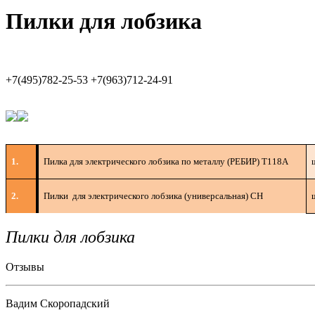
Пилки для лобзика
+7(495)782-25-53 +7(963)712-24-91
1.
Пилка для электрического лобзика по металлу (РЕБИР) Т118А
2.
Пилки
для электрического лобзика (универсальная) СН
Пилки для лобзика
Отзывы
Вадим Скоропадский