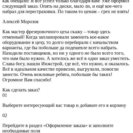
как обещали! Я всё успел только благодаря вам! Уже оформил
следующий заказ. Опять на диски, мало ли, и ещё кое-чего
набрал для перестраховки. По таким-то ценам – грех не взять!
Алексей Морозов
Как мастер фрезеровочного цеха скажу – товар здесь
отменный! Когда запланировали заменить кое-какое
оборудование в цеху, то долго перебирали с начальством
варианты, где бы побольше да подешевле всего набрать.
Находили поставщиков, но ни у одного не было всего того,
что нам было нужно. А хотелось же всё в один заказ уместить.
Слава богу, нашли Инжстрой, где всё, что нужно, и оказалось.
Всё в идеальном качестве привезли, выгрузили, помогли
занести. Очень вежливые ребята, побольше бы таких!
Огромное Вам спасибо!
Как сделать заказ?
01
Выберите интересующий вас товар и добавьте его в корзину
02
Перейдите в раздел «Оформление заказа» и заполните
необходимые поля