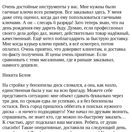
Очень достойные инструменты у вас. Мне нужны были
гаечные ключи всех размеров. Все заказывал здесь. У меня
даже отец оценил, когда дал ему попользоваться гаечными
ключами. А он – слесарь 6 разряда! Зато теперь знаю, что на
день рождения ему дарить буду. Думаю, если профессионал
своего дела добро дал, значит, действительно товар надёжный,
качественный. Ещё хотел поблагодарить за быструю доставку.
Мне когда курьер ключи привёз, я всё осмотрел, потом
оплатил. Очень приятно, что доверяют клиентам, и доставка
по факту получения. И цены очень приятные. Если
сравнивать с теми магазинами, где я раньше заказывал,
намного дешевле.
Никита Белов
На стройке у бензопилы диск сломался, а она, как назло,
единственная была у нас на всю бригаду. Можете себе
представить ситуацию: мне объект сдавать буквально через
три дня, по срокам едва ли успеваю, а я без бензопилы
остался. Весь город пришлось оббегать в поисках нужного
диска – и ничего подходящего! Уже начал по друзьям звонить,
спрашивать, не знает кто, где можно по-быстрому заказать…
К счастью, друг подсказал ваш магазин. Ребята, от души
спасибо! Такие оперативные, доставили на следующий день,