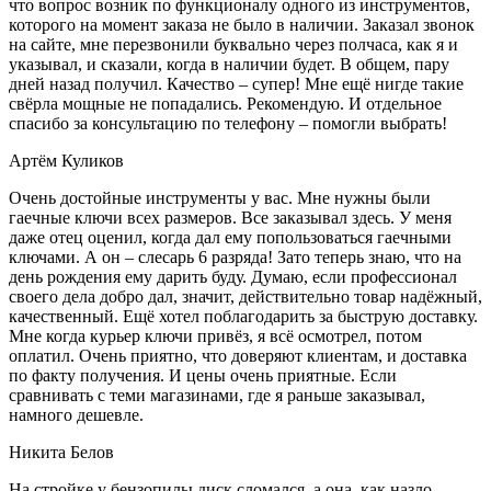
что вопрос возник по функционалу одного из инструментов,
которого на момент заказа не было в наличии. Заказал звонок
на сайте, мне перезвонили буквально через полчаса, как я и
указывал, и сказали, когда в наличии будет. В общем, пару
дней назад получил. Качество – супер! Мне ещё нигде такие
свёрла мощные не попадались. Рекомендую. И отдельное
спасибо за консультацию по телефону – помогли выбрать!
Артём Куликов
Очень достойные инструменты у вас. Мне нужны были
гаечные ключи всех размеров. Все заказывал здесь. У меня
даже отец оценил, когда дал ему попользоваться гаечными
ключами. А он – слесарь 6 разряда! Зато теперь знаю, что на
день рождения ему дарить буду. Думаю, если профессионал
своего дела добро дал, значит, действительно товар надёжный,
качественный. Ещё хотел поблагодарить за быструю доставку.
Мне когда курьер ключи привёз, я всё осмотрел, потом
оплатил. Очень приятно, что доверяют клиентам, и доставка
по факту получения. И цены очень приятные. Если
сравнивать с теми магазинами, где я раньше заказывал,
намного дешевле.
Никита Белов
На стройке у бензопилы диск сломался, а она, как назло,