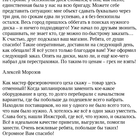
единственная была у нас на всю бригаду. Можете себе
представить ситуацию: мне объект сдавать буквально через
три дня, по срокам едва ли успеваю, а я без бензопилы
остался. Весь город пришлось оббегать в поисках нужного
диска – и ничего подходящего! Уже начал по друзьям звонить,
спрашивать, не знает кто, где можно по-быстрому заказать…
К счастью, друг подсказал ваш магазин. Ребята, от души
спасибо! Такие оперативные, доставили на следующий день,
как обещали! Я всё успел только благодаря вам! Уже оформил
следующий заказ. Опять на диски, мало ли, и ещё кое-чего
набрал для перестраховки. По таким-то ценам – грех не взять!
Алексей Морозов
Как мастер фрезеровочного цеха скажу – товар здесь
отменный! Когда запланировали заменить кое-какое
оборудование в цеху, то долго перебирали с начальством
варианты, где бы побольше да подешевле всего набрать.
Находили поставщиков, но ни у одного не было всего того,
что нам было нужно. А хотелось же всё в один заказ уместить.
Слава богу, нашли Инжстрой, где всё, что нужно, и оказалось.
Всё в идеальном качестве привезли, выгрузили, помогли
занести. Очень вежливые ребята, побольше бы таких!
Огромное Вам спасибо!