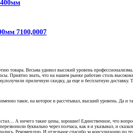
 400мм
0мм 7100,0007
ию товара. Весьма удивил высокий уровень профессионализма. 
росы. Приятно знать, что на нашем рынке работаю столь высок
му,получили приличную скидку, да еще и бесплатную доставку. Т
о именно такое, на которое и рассчтывал, высший уровень. Да и 
олистал… А ничего такие цены, хорошие! Единственное, что вопр
перезвонили буквально через полчаса, как я и указывал, и сказал
дались. Рекомендую. И отдельное спасибо за консультацию по т