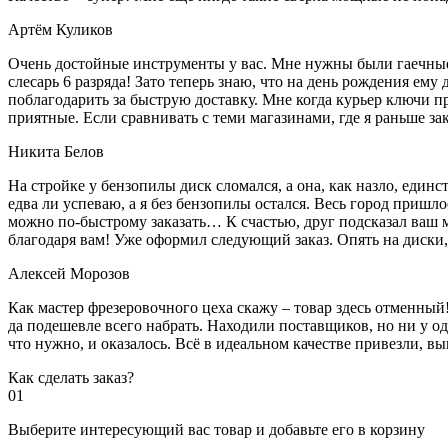
Артём Куликов
Очень достойные инструменты у вас. Мне нужны были гаечные к
слесарь 6 разряда! Зато теперь знаю, что на день рождения ему
поблагодарить за быструю доставку. Мне когда курьер ключи пр
приятные. Если сравнивать с теми магазинами, где я раньше за
Никита Белов
На стройке у бензопилы диск сломался, а она, как назло, единс
едва ли успеваю, а я без бензопилы остался. Весь город пришло
можно по-быстрому заказать… К счастью, друг подсказал ваш м
благодаря вам! Уже оформил следующий заказ. Опять на диски, м
Алексей Морозов
Как мастер фрезеровочного цеха скажу – товар здесь отменный!
да подешевле всего набрать. Находили поставщиков, но ни у одн
что нужно, и оказалось. Всё в идеальном качестве привезли, 
Как сделать заказ?
01
Выберите интересующий вас товар и добавьте его в корзину