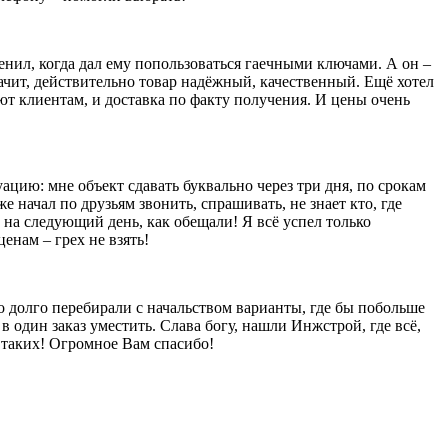
енил, когда дал ему попользоваться гаечными ключами. А он –
значит, действительно товар надёжный, качественный. Ещё хотел
яют клиентам, и доставка по факту получения. И цены очень
уацию: мне объект сдавать буквально через три дня, по срокам
е начал по друзьям звонить, спрашивать, не знает кто, где
 на следующий день, как обещали! Я всё успел только
енам – грех не взять!
то долго перебирали с начальством варианты, где бы побольше
в один заказ уместить. Слава богу, нашли Инжстрой, где всё,
ы таких! Огромное Вам спасибо!