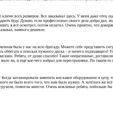
лючи всех размеров. Все заказывал здесь. У меня даже отец оц
 дарить буду. Думаю, если профессионал своего дела добро дал, 
ивёз, я всё осмотрел, потом оплатил. Очень приятно, что довер
казывал, намного дешевле.
твенная была у нас на всю бригаду. Можете себе представить сит
сь оббегать в поисках нужного диска – и ничего подходящего! Уж
агазин. Ребята, от души спасибо! Такие оперативные, доставили
ало ли, и ещё кое-чего набрал для перестраховки. По таким-то ц
 Когда запланировали заменить кое-какое оборудование в цеху, 
ого не было всего того, что нам было нужно. А хотелось же всё 
выгрузили, помогли занести. Очень вежливые ребята, побольше б