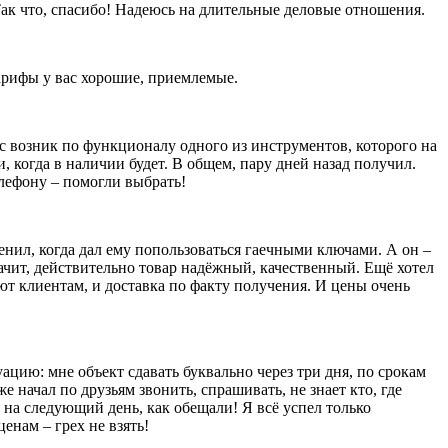
ак что, спасибо! Надеюсь на длительные деловые отношения.
тарифы у вас хорошие, приемлемые.
ос возник по функционалу одного из инструментов, которого на
и, когда в наличии будет. В общем, пару дней назад получил.
елефону – помогли выбрать!
енил, когда дал ему попользоваться гаечными ключами. А он –
значит, действительно товар надёжный, качественный. Ещё хотел
яют клиентам, и доставка по факту получения. И цены очень
уацию: мне объект сдавать буквально через три дня, по срокам
е начал по друзьям звонить, спрашивать, не знает кто, где
 на следующий день, как обещали! Я всё успел только
енам – грех не взять!