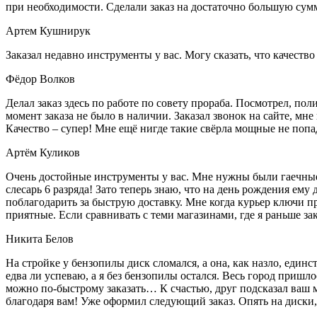
при необходимости. Сделали заказ на достаточно большую сум
Артем Кушнирук
Заказал недавно инструменты у вас. Могу сказать, что качеств
Фёдор Волков
Делал заказ здесь по работе по совету прораба. Посмотрел, п
момент заказа не было в наличии. Заказал звонок на сайте, мне 
Качество – супер! Мне ещё нигде такие свёрла мощные не попа
Артём Куликов
Очень достойные инструменты у вас. Мне нужны были гаечные к
слесарь 6 разряда! Зато теперь знаю, что на день рождения ему
поблагодарить за быструю доставку. Мне когда курьер ключи пр
приятные. Если сравнивать с теми магазинами, где я раньше за
Никита Белов
На стройке у бензопилы диск сломался, а она, как назло, единс
едва ли успеваю, а я без бензопилы остался. Весь город пришло
можно по-быстрому заказать… К счастью, друг подсказал ваш м
благодаря вам! Уже оформил следующий заказ. Опять на диски, м