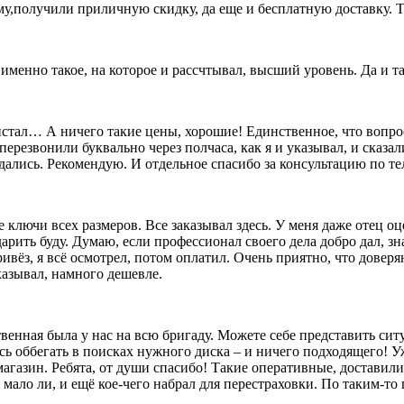
му,получили приличную скидку, да еще и бесплатную доставку. Т
о именно такое, на которое и рассчтывал, высший уровень. Да и 
олистал… А ничего такие цены, хорошие! Единственное, что вопр
перезвонили буквально через полчаса, как я и указывал, и сказал
дались. Рекомендую. И отдельное спасибо за консультацию по т
лючи всех размеров. Все заказывал здесь. У меня даже отец оц
 дарить буду. Думаю, если профессионал своего дела добро дал, 
ивёз, я всё осмотрел, потом оплатил. Очень приятно, что довер
казывал, намного дешевле.
твенная была у нас на всю бригаду. Можете себе представить сит
сь оббегать в поисках нужного диска – и ничего подходящего! Уж
агазин. Ребята, от души спасибо! Такие оперативные, доставили
ало ли, и ещё кое-чего набрал для перестраховки. По таким-то ц