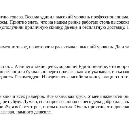
ию товара. Весьма удивил высокий уровень профессионализма. 
росы. Приятно знать, что на нашем рынке работаю столь высок
му,получили приличную скидку, да еще и бесплатную доставку. Т
о именно такое, на которое и рассчтывал, высший уровень. Да и 
олистал… А ничего такие цены, хорошие! Единственное, что вопр
перезвонили буквально через полчаса, как я и указывал, и сказал
дались. Рекомендую. И отдельное спасибо за консультацию по т
лючи всех размеров. Все заказывал здесь. У меня даже отец оц
 дарить буду. Думаю, если профессионал своего дела добро дал, 
ивёз, я всё осмотрел, потом оплатил. Очень приятно, что довер
казывал, намного дешевле.