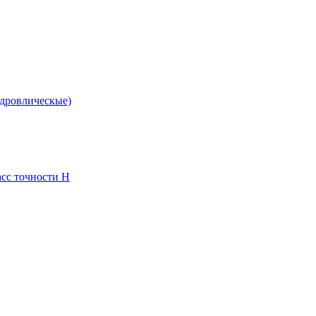
идровлическые)
сс точности Н