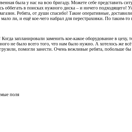
твенная была у нас на всю бригаду. Можете себе представить сит
сь оббегать в поисках нужного диска – и ничего подходящего! Уж
агазин. Ребята, от души спасибо! Такие оперативные, доставили
ало ли, и ещё кое-чего набрал для перестраховки. По таким-то ц
 Когда запланировали заменить кое-какое оборудование в цеху, 
ого не было всего того, что нам было нужно. А хотелось же всё 
выгрузили, помогли занести. Очень вежливые ребята, побольше б
имые поля