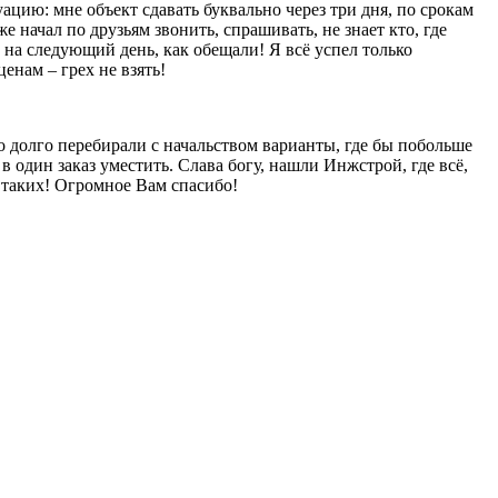
уацию: мне объект сдавать буквально через три дня, по срокам
е начал по друзьям звонить, спрашивать, не знает кто, где
 на следующий день, как обещали! Я всё успел только
енам – грех не взять!
то долго перебирали с начальством варианты, где бы побольше
в один заказ уместить. Слава богу, нашли Инжстрой, где всё,
ы таких! Огромное Вам спасибо!