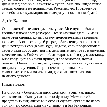
дней назад получил. Качество – супер! Мне ещё нигде такие
свёрла мощные не попадались. Рекомендую. И отдельное
спасибо за консультацию по телефону – помогли выбрать!
Артём Куликов
Очень достойные инструменты у вас. Мне нужны были
гаечные ключи всех размеров. Все заказывал здесь. У меня
даже отец оценил, когда дал ему попользоваться гаечными
ключами. А он – слесарь 6 разряда! Зато теперь знаю, что на
день рождения ему дарить буду. Думаю, если профессионал
своего дела добро дал, значит, действительно товар надёжный,
качественный. Ещё хотел поблагодарить за быструю доставку.
Мне когда курьер ключи привёз, я всё осмотрел, потом
оплатил. Очень приятно, что доверяют клиентам, и доставка
по факту получения. И цены очень приятные. Если
сравнивать с теми магазинами, где я раньше заказывал,
намного дешевле.
Никита Белов
На стройке у бензопилы диск сломался, а она, как назло,
единственная была у нас на всю бригаду. Можете себе
представить ситуацию: мне объект сдавать буквально через
три дня, по срокам едва ли успеваю, а я без бензопилы