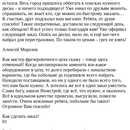
остался. Весь город пришлось оббегать в поисках нужного
диска – и ничего подходящего! Уже начал по друзьям звонить,
спрашивать, не знает кто, где можно по-быстрому заказать…
К счастью, друг подсказал ваш магазин. Ребята, от души
спасибо! Такие оперативные, доставили на следующий день,
как обещали! Я всё успел только благодаря вам! Уже оформил
следующий заказ. Опять на диски, мало ли, и ещё кое-чего
набрал для перестраховки. По таким-то ценам – грех не взять!
Алексей Морозов
Как мастер фрезеровочного цеха скажу – товар здесь
отменный! Когда запланировали заменить кое-какое
оборудование в цеху, то долго перебирали с начальством
варианты, где бы побольше да подешевле всего набрать.
Находили поставщиков, но ни у одного не было всего того,
что нам было нужно. А хотелось же всё в один заказ уместить.
Слава богу, нашли Инжстрой, где всё, что нужно, и оказалось.
Всё в идеальном качестве привезли, выгрузили, помогли
занести. Очень вежливые ребята, побольше бы таких!
Огромное Вам спасибо!
Как сделать заказ?
01