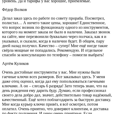
уровень. Да и тарифы у вас хорошие, приемлемые.
Фёдор Волков
Делал заказ здесь по работе по совету прораба. Посмотрел,
полистал… А ничего такие цены, хорошие! Единственное,
что вопрос возник по функционалу одного из инструментов,
которого на момент заказа не было в наличии. Заказал звонок
на сайте, мне перезвонили буквально через полчаса, как я и
указывал, и сказали, когда в наличии будет. В общем, пару
дней назад получил. Качество – супер! Мне ещё нигде такие
свёрла мощные не попадались. Рекомендую. И отдельное
спасибо за консультацию по телефону – помогли выбрать!
Артём Куликов
Очень достойные инструменты у вас. Мне нужны были
гаечные ключи всех размеров. Все заказывал здесь. У меня
даже отец оценил, когда дал ему попользоваться гаечными
ключами. А он – слесарь 6 разряда! Зато теперь знаю, что на
день рождения ему дарить буду. Думаю, если профессионал
своего дела добро дал, значит, действительно товар надёжный,
качественный. Ещё хотел поблагодарить за быструю доставку.
Мне когда курьер ключи привёз, я всё осмотрел, потом
оплатил. Очень приятно, что доверяют клиентам, и доставка
по факту получения. И цены очень приятные. Если