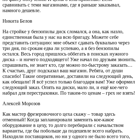
сравнивать с теми магазинами, где я раньше заказывал,
намного дешевле.
Никита Белов
На стройке у бензопилы диск сломался, а она, как назло,
единственная была у нас на всю бригаду. Можете себе
представить ситуацию: мне объект сдавать буквально через
три дня, по срокам едва ли успеваю, а я без бензопилы
остался. Весь город пришлось оббегать в поисках нужного
диска – и ничего подходящего! Уже начал по друзьям звонить,
спрашивать, не знает кто, где можно по-быстрому заказать…
К счастью, друг подсказал ваш магазин. Ребята, от души
спасибо! Такие оперативные, доставили на следующий день,
как обещали! Я всё успел только благодаря вам! Уже оформил
следующий заказ. Опять на диски, мало ли, и ещё кое-чего
набрал для перестраховки. По таким-то ценам – грех не взять!
Алексей Морозов
Как мастер фрезеровочного цеха скажу – товар здесь
отменный! Когда запланировали заменить кое-какое
оборудование в цеху, то долго перебирали с начальством
варианты, где бы побольше да подешевле всего набрать.
Находили поставщиков, но ни у одного не было всего того,