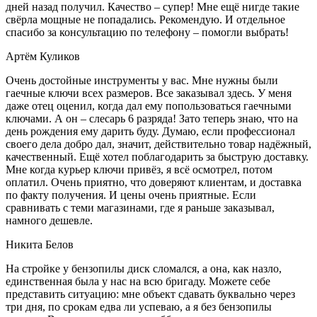
дней назад получил. Качество – супер! Мне ещё нигде такие
свёрла мощные не попадались. Рекомендую. И отдельное
спасибо за консультацию по телефону – помогли выбрать!
Артём Куликов
Очень достойные инструменты у вас. Мне нужны были
гаечные ключи всех размеров. Все заказывал здесь. У меня
даже отец оценил, когда дал ему попользоваться гаечными
ключами. А он – слесарь 6 разряда! Зато теперь знаю, что на
день рождения ему дарить буду. Думаю, если профессионал
своего дела добро дал, значит, действительно товар надёжный,
качественный. Ещё хотел поблагодарить за быструю доставку.
Мне когда курьер ключи привёз, я всё осмотрел, потом
оплатил. Очень приятно, что доверяют клиентам, и доставка
по факту получения. И цены очень приятные. Если
сравнивать с теми магазинами, где я раньше заказывал,
намного дешевле.
Никита Белов
На стройке у бензопилы диск сломался, а она, как назло,
единственная была у нас на всю бригаду. Можете себе
представить ситуацию: мне объект сдавать буквально через
три дня, по срокам едва ли успеваю, а я без бензопилы