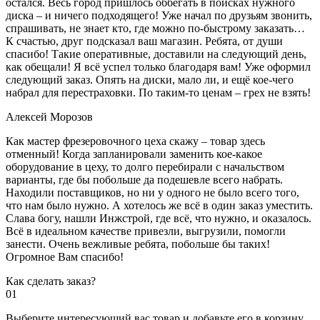
остался. Весь город пришлось оббегать в поисках нужного
диска – и ничего подходящего! Уже начал по друзьям звонить,
спрашивать, не знает кто, где можно по-быстрому заказать…
К счастью, друг подсказал ваш магазин. Ребята, от души
спасибо! Такие оперативные, доставили на следующий день,
как обещали! Я всё успел только благодаря вам! Уже оформил
следующий заказ. Опять на диски, мало ли, и ещё кое-чего
набрал для перестраховки. По таким-то ценам – грех не взять!
Алексей Морозов
Как мастер фрезеровочного цеха скажу – товар здесь
отменный! Когда запланировали заменить кое-какое
оборудование в цеху, то долго перебирали с начальством
варианты, где бы побольше да подешевле всего набрать.
Находили поставщиков, но ни у одного не было всего того,
что нам было нужно. А хотелось же всё в один заказ уместить.
Слава богу, нашли Инжстрой, где всё, что нужно, и оказалось.
Всё в идеальном качестве привезли, выгрузили, помогли
занести. Очень вежливые ребята, побольше бы таких!
Огромное Вам спасибо!
Как сделать заказ?
01
Выберите интересующий вас товар и добавьте его в корзину