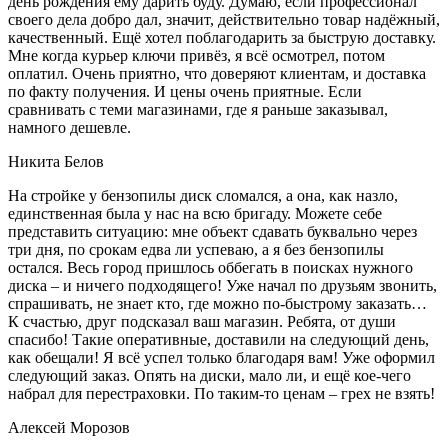
день рождения ему дарить буду. Думаю, если профессионал
своего дела добро дал, значит, действительно товар надёжный,
качественный. Ещё хотел поблагодарить за быструю доставку.
Мне когда курьер ключи привёз, я всё осмотрел, потом
оплатил. Очень приятно, что доверяют клиентам, и доставка
по факту получения. И цены очень приятные. Если
сравнивать с теми магазинами, где я раньше заказывал,
намного дешевле.
Никита Белов
На стройке у бензопилы диск сломался, а она, как назло,
единственная была у нас на всю бригаду. Можете себе
представить ситуацию: мне объект сдавать буквально через
три дня, по срокам едва ли успеваю, а я без бензопилы
остался. Весь город пришлось оббегать в поисках нужного
диска – и ничего подходящего! Уже начал по друзьям звонить,
спрашивать, не знает кто, где можно по-быстрому заказать…
К счастью, друг подсказал ваш магазин. Ребята, от души
спасибо! Такие оперативные, доставили на следующий день,
как обещали! Я всё успел только благодаря вам! Уже оформил
следующий заказ. Опять на диски, мало ли, и ещё кое-чего
набрал для перестраховки. По таким-то ценам – грех не взять!
Алексей Морозов