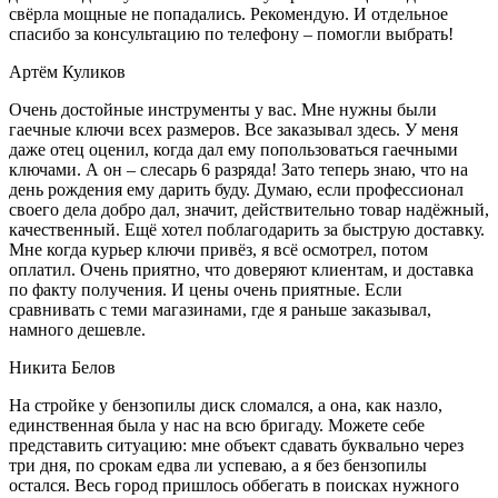
свёрла мощные не попадались. Рекомендую. И отдельное
спасибо за консультацию по телефону – помогли выбрать!
Артём Куликов
Очень достойные инструменты у вас. Мне нужны были
гаечные ключи всех размеров. Все заказывал здесь. У меня
даже отец оценил, когда дал ему попользоваться гаечными
ключами. А он – слесарь 6 разряда! Зато теперь знаю, что на
день рождения ему дарить буду. Думаю, если профессионал
своего дела добро дал, значит, действительно товар надёжный,
качественный. Ещё хотел поблагодарить за быструю доставку.
Мне когда курьер ключи привёз, я всё осмотрел, потом
оплатил. Очень приятно, что доверяют клиентам, и доставка
по факту получения. И цены очень приятные. Если
сравнивать с теми магазинами, где я раньше заказывал,
намного дешевле.
Никита Белов
На стройке у бензопилы диск сломался, а она, как назло,
единственная была у нас на всю бригаду. Можете себе
представить ситуацию: мне объект сдавать буквально через
три дня, по срокам едва ли успеваю, а я без бензопилы
остался. Весь город пришлось оббегать в поисках нужного