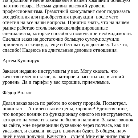
На прошлой неделе заказывали в вашей компании большую
партию товара. Весьма удивил высокий уровень
профессионализма. Грамотный консультант смог подсказать
все действия для приобретения продукции, после чего
ответил на все наши вопросы. Приятно знать, что на нашем
рынке работаю столь высококвалифицированные
специалисты, которые способны помочь при необходимости.
Сделали заказ на достаточно большую сумму,получили
приличную скидку, да еще и бесплатную доставку. Так что,
спасибо! Надеюсь на длительные деловые отношения.
Артем Кушнирук
Заказал недавно инструменты у вас. Могу сказать, что
качество именно такое, на которое и рассчтывал, высший
уровень. Да и тарифы у вас хорошие, приемлемые.
Фёдор Волков
Делал заказ здесь по работе по совету прораба. Посмотрел,
полистал… А ничего такие цены, хорошие! Единственное,
что вопрос возник по функционалу одного из инструментов,
которого на момент заказа не было в наличии. Заказал звонок
на сайте, мне перезвонили буквально через полчаса, как я и
указывал, и сказали, когда в наличии будет. В общем, пару
дней назад получил. Качество – супер! Мне ещё нигде такие