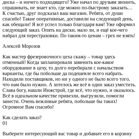
диска – и ничего подходящего! Уже начал по друзьям звонить,
спрашивать, не знает кто, где можно по-быстрому заказать…
К счастью, друг подсказал ваш магазин. Ребята, от души
спасибо! Такие оперативные, доставили на следующий день,
как обещали! Я всё успел только благодаря вам! Уже оформил
следующий заказ. Опять на диски, мало ли, и ещё кое-чего
набрал для перестраховки. По таким-то ценам – грех не взять!
Алексей Морозов
Как мастер фрезеровочного цеха скажу – товар здесь
отменный! Когда запланировали заменить кое-какое
оборудование в цеху, то долго перебирали с начальством
варианты, где бы побольше да подешевле всего набрать.
Находили поставщиков, но ни у одного не было всего того,
что нам было нужно. А хотелось же всё в один заказ уместить.
Слава богу, нашли Инжстрой, где всё, что нужно, и оказалось.
Всё в идеальном качестве привезли, выгрузили, помогли
занести. Очень вежливые ребята, побольше бы таких!
Огромное Вам спасибо!
Как сделать заказ?
01
Выберите интересующий вас товар и добавьте его в корзину