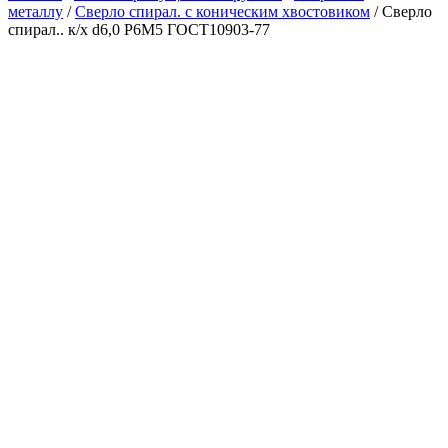
металлу
/
Сверло спирал. с коническим хвостовиком
/ Сверло
спирал.. к/х d6,0 Р6М5 ГОСТ10903-77