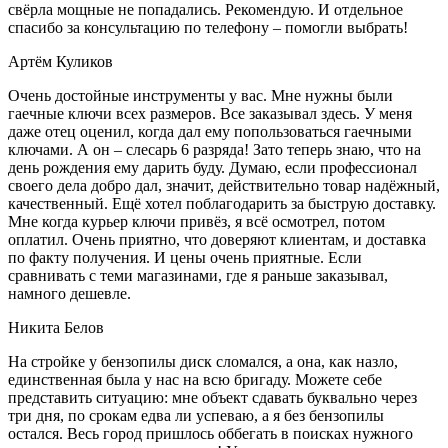
свёрла мощные не попадались. Рекомендую. И отдельное
спасибо за консультацию по телефону – помогли выбрать!
Артём Куликов
Очень достойные инструменты у вас. Мне нужны были
гаечные ключи всех размеров. Все заказывал здесь. У меня
даже отец оценил, когда дал ему попользоваться гаечными
ключами. А он – слесарь 6 разряда! Зато теперь знаю, что на
день рождения ему дарить буду. Думаю, если профессионал
своего дела добро дал, значит, действительно товар надёжный,
качественный. Ещё хотел поблагодарить за быструю доставку.
Мне когда курьер ключи привёз, я всё осмотрел, потом
оплатил. Очень приятно, что доверяют клиентам, и доставка
по факту получения. И цены очень приятные. Если
сравнивать с теми магазинами, где я раньше заказывал,
намного дешевле.
Никита Белов
На стройке у бензопилы диск сломался, а она, как назло,
единственная была у нас на всю бригаду. Можете себе
представить ситуацию: мне объект сдавать буквально через
три дня, по срокам едва ли успеваю, а я без бензопилы
остался. Весь город пришлось оббегать в поисках нужного