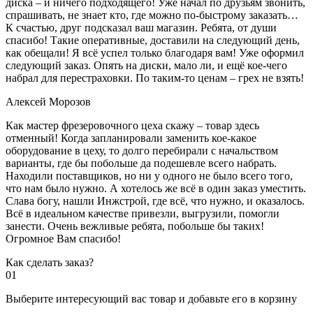
диска – и ничего подходящего! Уже начал по друзьям звонить,
спрашивать, не знает кто, где можно по-быстрому заказать…
К счастью, друг подсказал ваш магазин. Ребята, от души
спасибо! Такие оперативные, доставили на следующий день,
как обещали! Я всё успел только благодаря вам! Уже оформил
следующий заказ. Опять на диски, мало ли, и ещё кое-чего
набрал для перестраховки. По таким-то ценам – грех не взять!
Алексей Морозов
Как мастер фрезеровочного цеха скажу – товар здесь
отменный! Когда запланировали заменить кое-какое
оборудование в цеху, то долго перебирали с начальством
варианты, где бы побольше да подешевле всего набрать.
Находили поставщиков, но ни у одного не было всего того,
что нам было нужно. А хотелось же всё в один заказ уместить.
Слава богу, нашли Инжстрой, где всё, что нужно, и оказалось.
Всё в идеальном качестве привезли, выгрузили, помогли
занести. Очень вежливые ребята, побольше бы таких!
Огромное Вам спасибо!
Как сделать заказ?
01
Выберите интересующий вас товар и добавьте его в корзину