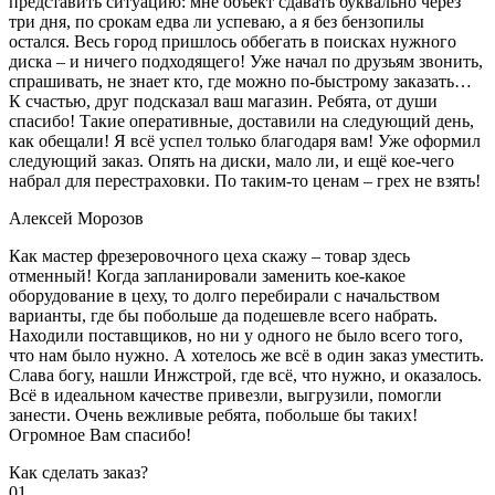
представить ситуацию: мне объект сдавать буквально через
три дня, по срокам едва ли успеваю, а я без бензопилы
остался. Весь город пришлось оббегать в поисках нужного
диска – и ничего подходящего! Уже начал по друзьям звонить,
спрашивать, не знает кто, где можно по-быстрому заказать…
К счастью, друг подсказал ваш магазин. Ребята, от души
спасибо! Такие оперативные, доставили на следующий день,
как обещали! Я всё успел только благодаря вам! Уже оформил
следующий заказ. Опять на диски, мало ли, и ещё кое-чего
набрал для перестраховки. По таким-то ценам – грех не взять!
Алексей Морозов
Как мастер фрезеровочного цеха скажу – товар здесь
отменный! Когда запланировали заменить кое-какое
оборудование в цеху, то долго перебирали с начальством
варианты, где бы побольше да подешевле всего набрать.
Находили поставщиков, но ни у одного не было всего того,
что нам было нужно. А хотелось же всё в один заказ уместить.
Слава богу, нашли Инжстрой, где всё, что нужно, и оказалось.
Всё в идеальном качестве привезли, выгрузили, помогли
занести. Очень вежливые ребята, побольше бы таких!
Огромное Вам спасибо!
Как сделать заказ?
01