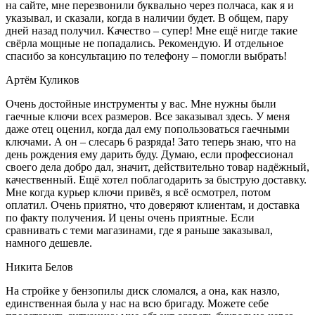
на сайте, мне перезвонили буквально через полчаса, как я и
указывал, и сказали, когда в наличии будет. В общем, пару
дней назад получил. Качество – супер! Мне ещё нигде такие
свёрла мощные не попадались. Рекомендую. И отдельное
спасибо за консультацию по телефону – помогли выбрать!
Артём Куликов
Очень достойные инструменты у вас. Мне нужны были
гаечные ключи всех размеров. Все заказывал здесь. У меня
даже отец оценил, когда дал ему попользоваться гаечными
ключами. А он – слесарь 6 разряда! Зато теперь знаю, что на
день рождения ему дарить буду. Думаю, если профессионал
своего дела добро дал, значит, действительно товар надёжный,
качественный. Ещё хотел поблагодарить за быструю доставку.
Мне когда курьер ключи привёз, я всё осмотрел, потом
оплатил. Очень приятно, что доверяют клиентам, и доставка
по факту получения. И цены очень приятные. Если
сравнивать с теми магазинами, где я раньше заказывал,
намного дешевле.
Никита Белов
На стройке у бензопилы диск сломался, а она, как назло,
единственная была у нас на всю бригаду. Можете себе