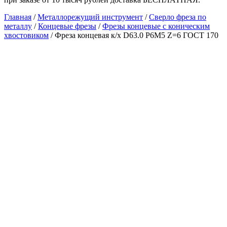
Главная
/
Металлорежущий инструмент
/
Сверло фреза по
металлу
/
Концевые фрезы
/
Фрезы концевые с коническим
хвостовиком
/ Фреза концевая к/х D63.0 Р6М5 Z=6 ГОСТ 170