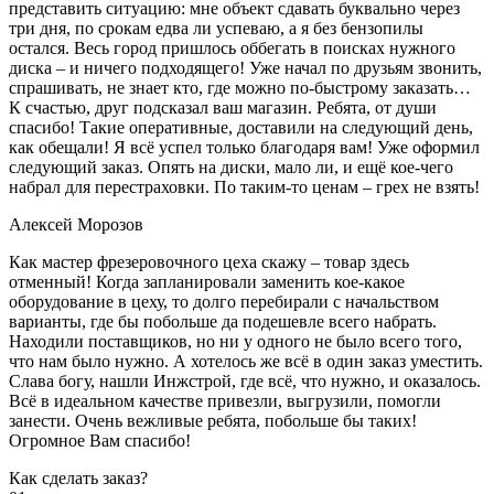
представить ситуацию: мне объект сдавать буквально через
три дня, по срокам едва ли успеваю, а я без бензопилы
остался. Весь город пришлось оббегать в поисках нужного
диска – и ничего подходящего! Уже начал по друзьям звонить,
спрашивать, не знает кто, где можно по-быстрому заказать…
К счастью, друг подсказал ваш магазин. Ребята, от души
спасибо! Такие оперативные, доставили на следующий день,
как обещали! Я всё успел только благодаря вам! Уже оформил
следующий заказ. Опять на диски, мало ли, и ещё кое-чего
набрал для перестраховки. По таким-то ценам – грех не взять!
Алексей Морозов
Как мастер фрезеровочного цеха скажу – товар здесь
отменный! Когда запланировали заменить кое-какое
оборудование в цеху, то долго перебирали с начальством
варианты, где бы побольше да подешевле всего набрать.
Находили поставщиков, но ни у одного не было всего того,
что нам было нужно. А хотелось же всё в один заказ уместить.
Слава богу, нашли Инжстрой, где всё, что нужно, и оказалось.
Всё в идеальном качестве привезли, выгрузили, помогли
занести. Очень вежливые ребята, побольше бы таких!
Огромное Вам спасибо!
Как сделать заказ?