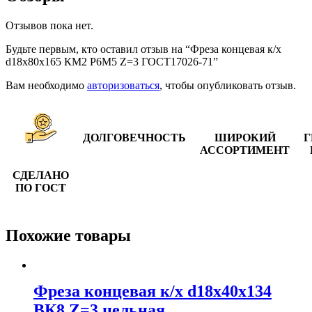
Отзывов пока нет.
Будьте первым, кто оставил отзыв на “Фреза концевая к/х
d18х80х165 КМ2 Р6М5 Z=3 ГОСТ17026-71”
Вам необходимо
авторизоваться
, чтобы опубликовать отзыв.
ДОЛГОВЕЧНОСТЬ
ШИРОКИЙ
Г
АССОРТИМЕНТ
СДЕЛАНО
ПО ГОСТ
Похожие товары
Фреза концевая к/х d18х40х134
ВК8 Z=3 цельная