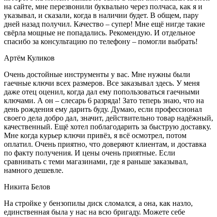
на сайте, мне перезвонили буквально через полчаса, как я и
указывал, и сказали, когда в наличии будет. В общем, пару
дней назад получил. Качество – супер! Мне ещё нигде такие
свёрла мощные не попадались. Рекомендую. И отдельное
спасибо за консультацию по телефону – помогли выбрать!
Артём Куликов
Очень достойные инструменты у вас. Мне нужны были
гаечные ключи всех размеров. Все заказывал здесь. У меня
даже отец оценил, когда дал ему попользоваться гаечными
ключами. А он – слесарь 6 разряда! Зато теперь знаю, что на
день рождения ему дарить буду. Думаю, если профессионал
своего дела добро дал, значит, действительно товар надёжный,
качественный. Ещё хотел поблагодарить за быструю доставку.
Мне когда курьер ключи привёз, я всё осмотрел, потом
оплатил. Очень приятно, что доверяют клиентам, и доставка
по факту получения. И цены очень приятные. Если
сравнивать с теми магазинами, где я раньше заказывал,
намного дешевле.
Никита Белов
На стройке у бензопилы диск сломался, а она, как назло,
единственная была у нас на всю бригаду. Можете себе