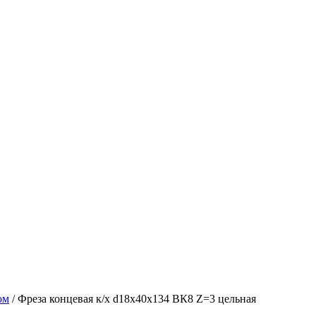
ом
/ Фреза концевая к/х d18х40х134 ВК8 Z=3 цельная