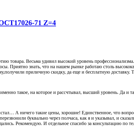
ГОСТ17026-71 Z=4
ию товара. Весьма удивил высокий уровень профессионализма. 
росы. Приятно знать, что на нашем рынке работаю столь высок
му,получили приличную скидку, да еще и бесплатную доставку. Т
о именно такое, на которое и рассчтывал, высший уровень. Да и 
олистал… А ничего такие цены, хорошие! Единственное, что вопр
перезвонили буквально через полчаса, как я и указывал, и сказал
дались. Рекомендую. И отдельное спасибо за консультацию по т