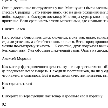
Очень достойные инструменты у вас. Мне нужны были гаечные к
слесарь 6 разряда! Зато теперь знаю, что на день рождения ему
поблагодарить за быструю доставку. Мне когда курьер ключи пр
приятные. Если сравнивать с теми магазинами, где я раньше за
Никита Белов
На стройке у бензопилы диск сломался, а она, как назло, единс
едва ли успеваю, а я без бензопилы остался. Весь город пришло
можно по-быстрому заказать… К счастью, друг подсказал ваш м
благодаря вам! Уже оформил следующий заказ. Опять на диски, м
Алексей Морозов
Как мастер фрезеровочного цеха скажу – товар здесь отменный!
да подешевле всего набрать. Находили поставщиков, но ни у одн
что нужно, и оказалось. Всё в идеальном качестве привезли, 
Как сделать заказ?
01
Выберите интересующий вас товар и добавьте его в корзину
02