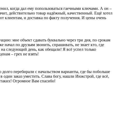
енил, когда дал ему попользоваться гаечными ключами. А он –
значит, действительно товар надёжный, качественный. Ещё хотел
яют клиентам, и доставка по факту получения. И цены очень
уацию: мне объект сдавать буквально через три дня, по срокам
е начал по друзьям звонить, спрашивать, не знает кто, где
 на следующий день, как обещали! Я всё успел только
енам – грех не взять!
то долго перебирали с начальством варианты, где бы побольше
в один заказ уместить. Слава богу, нашли Инжстрой, где всё,
ы таких! Огромное Вам спасибо!