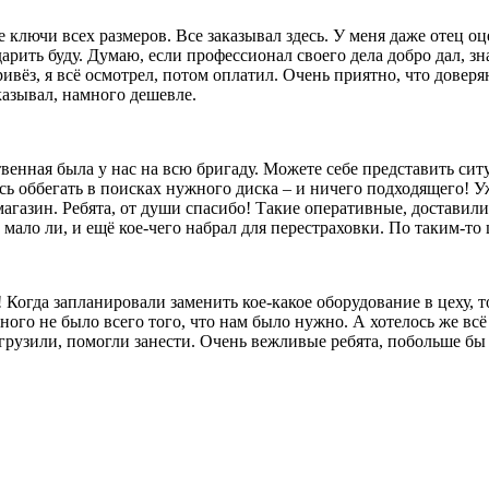
лючи всех размеров. Все заказывал здесь. У меня даже отец оц
 дарить буду. Думаю, если профессионал своего дела добро дал, 
ивёз, я всё осмотрел, потом оплатил. Очень приятно, что довер
казывал, намного дешевле.
твенная была у нас на всю бригаду. Можете себе представить сит
сь оббегать в поисках нужного диска – и ничего подходящего! Уж
агазин. Ребята, от души спасибо! Такие оперативные, доставили
ало ли, и ещё кое-чего набрал для перестраховки. По таким-то ц
 Когда запланировали заменить кое-какое оборудование в цеху, 
ого не было всего того, что нам было нужно. А хотелось же всё 
выгрузили, помогли занести. Очень вежливые ребята, побольше б