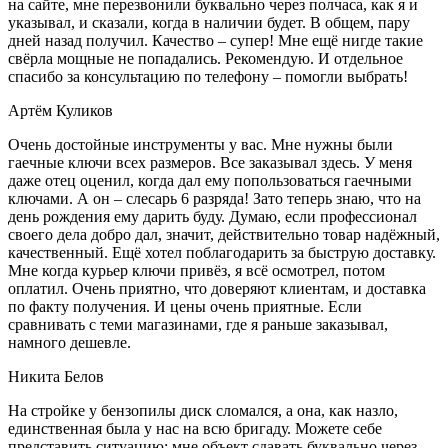
на сайте, мне перезвонили буквально через полчаса, как я и
указывал, и сказали, когда в наличии будет. В общем, пару
дней назад получил. Качество – супер! Мне ещё нигде такие
свёрла мощные не попадались. Рекомендую. И отдельное
спасибо за консультацию по телефону – помогли выбрать!
Артём Куликов
Очень достойные инструменты у вас. Мне нужны были
гаечные ключи всех размеров. Все заказывал здесь. У меня
даже отец оценил, когда дал ему попользоваться гаечными
ключами. А он – слесарь 6 разряда! Зато теперь знаю, что на
день рождения ему дарить буду. Думаю, если профессионал
своего дела добро дал, значит, действительно товар надёжный,
качественный. Ещё хотел поблагодарить за быструю доставку.
Мне когда курьер ключи привёз, я всё осмотрел, потом
оплатил. Очень приятно, что доверяют клиентам, и доставка
по факту получения. И цены очень приятные. Если
сравнивать с теми магазинами, где я раньше заказывал,
намного дешевле.
Никита Белов
На стройке у бензопилы диск сломался, а она, как назло,
единственная была у нас на всю бригаду. Можете себе
представить ситуацию: мне объект сдавать буквально через