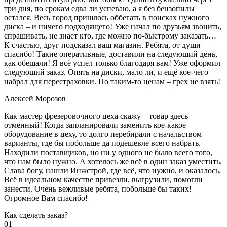
три дня, по срокам едва ли успеваю, а я без бензопилы
остался. Весь город пришлось оббегать в поисках нужного
диска – и ничего подходящего! Уже начал по друзьям звонить,
спрашивать, не знает кто, где можно по-быстрому заказать…
К счастью, друг подсказал ваш магазин. Ребята, от души
спасибо! Такие оперативные, доставили на следующий день,
как обещали! Я всё успел только благодаря вам! Уже оформил
следующий заказ. Опять на диски, мало ли, и ещё кое-чего
набрал для перестраховки. По таким-то ценам – грех не взять!
Алексей Морозов
Как мастер фрезеровочного цеха скажу – товар здесь
отменный! Когда запланировали заменить кое-какое
оборудование в цеху, то долго перебирали с начальством
варианты, где бы побольше да подешевле всего набрать.
Находили поставщиков, но ни у одного не было всего того,
что нам было нужно. А хотелось же всё в один заказ уместить.
Слава богу, нашли Инжстрой, где всё, что нужно, и оказалось.
Всё в идеальном качестве привезли, выгрузили, помогли
занести. Очень вежливые ребята, побольше бы таких!
Огромное Вам спасибо!
Как сделать заказ?
01