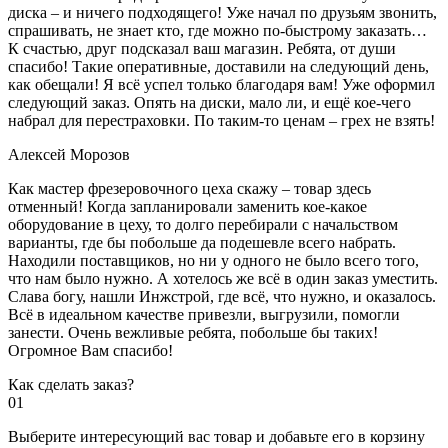
диска – и ничего подходящего! Уже начал по друзьям звонить,
спрашивать, не знает кто, где можно по-быстрому заказать…
К счастью, друг подсказал ваш магазин. Ребята, от души
спасибо! Такие оперативные, доставили на следующий день,
как обещали! Я всё успел только благодаря вам! Уже оформил
следующий заказ. Опять на диски, мало ли, и ещё кое-чего
набрал для перестраховки. По таким-то ценам – грех не взять!
Алексей Морозов
Как мастер фрезеровочного цеха скажу – товар здесь
отменный! Когда запланировали заменить кое-какое
оборудование в цеху, то долго перебирали с начальством
варианты, где бы побольше да подешевле всего набрать.
Находили поставщиков, но ни у одного не было всего того,
что нам было нужно. А хотелось же всё в один заказ уместить.
Слава богу, нашли Инжстрой, где всё, что нужно, и оказалось.
Всё в идеальном качестве привезли, выгрузили, помогли
занести. Очень вежливые ребята, побольше бы таких!
Огромное Вам спасибо!
Как сделать заказ?
01
Выберите интересующий вас товар и добавьте его в корзину