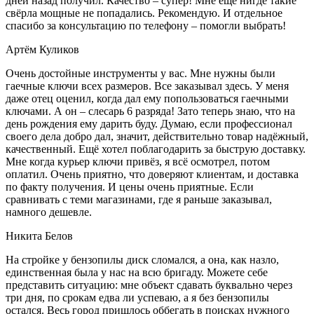
дней назад получил. Качество – супер! Мне ещё нигде такие
свёрла мощные не попадались. Рекомендую. И отдельное
спасибо за консультацию по телефону – помогли выбрать!
Артём Куликов
Очень достойные инструменты у вас. Мне нужны были
гаечные ключи всех размеров. Все заказывал здесь. У меня
даже отец оценил, когда дал ему попользоваться гаечными
ключами. А он – слесарь 6 разряда! Зато теперь знаю, что на
день рождения ему дарить буду. Думаю, если профессионал
своего дела добро дал, значит, действительно товар надёжный,
качественный. Ещё хотел поблагодарить за быструю доставку.
Мне когда курьер ключи привёз, я всё осмотрел, потом
оплатил. Очень приятно, что доверяют клиентам, и доставка
по факту получения. И цены очень приятные. Если
сравнивать с теми магазинами, где я раньше заказывал,
намного дешевле.
Никита Белов
На стройке у бензопилы диск сломался, а она, как назло,
единственная была у нас на всю бригаду. Можете себе
представить ситуацию: мне объект сдавать буквально через
три дня, по срокам едва ли успеваю, а я без бензопилы
остался. Весь город пришлось оббегать в поисках нужного