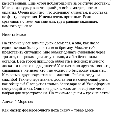
качественный. Ещё хотел поблагодарить за быструю доставку.
Мне когда курьер ключи привёз, я всё осмотрел, потом
оплатил. Очень приятно, что доверяют клиентам, и доставка
по факту получения. И цены очень приятные. Если
сравнивать с теми магазинами, где я раньше заказывал,
намного дешевле.
Никита Белов
На стройке у бензопилы диск сломался, а она, как назло,
единственная была у нас на всю бригаду. Можете себе
представить ситуацию: мне объект сдавать буквально через
три дня, по срокам едва ли успеваю, а я без бензопилы
остался. Весь город пришлось оббегать в поисках нужного
диска – и ничего подходящего! Уже начал по друзьям звонить,
спрашивать, не знает кто, где можно по-быстрому заказать…
К счастью, друг подсказал ваш магазин. Ребята, от души
спасибо! Такие оперативные, доставили на следующий день,
как обещали! Я всё успел только благодаря вам! Уже оформил
следующий заказ. Опять на диски, мало ли, и ещё кое-чего
набрал для перестраховки. По таким-то ценам – грех не взять!
Алексей Морозов
Как мастер фрезеровочного цеха скажу – товар здесь