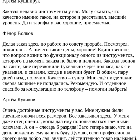
Артем Кушнирук
Заказал недавно инструменты у вас. Могу сказать, что
качество именно такое, на которое и рассчтывал, высший
уровень. Да и тарифы у вас хорошие, приемлемые.
Фёдор Волков
Делал заказ здесь по работе по совету прораба. Посмотрел,
полистал… А ничего такие цены, хорошие! Единственное,
что вопрос возник по функционалу одного из инструментов,
которого на момент заказа не было в наличии. Заказал звонок
на сайте, мне перезвонили буквально через полчаса, как я и
указывал, и сказали, когда в наличии будет. В общем, пару
дней назад получил. Качество – супер! Мне ещё нигде такие
свёрла мощные не попадались. Рекомендую. И отдельное
спасибо за консультацию по телефону – помогли выбрать!
Артём Куликов
Очень достойные инструменты у вас. Мне нужны были
гаечные ключи всех размеров. Все заказывал здесь. У меня
даже отец оценил, когда дал ему попользоваться гаечными
ключами. А он – слесарь 6 разряда! Зато теперь знаю, что на
день рождения ему дарить буду. Думаю, если профессионал
своего дела добро дал, значит, действительно товар надёжный,