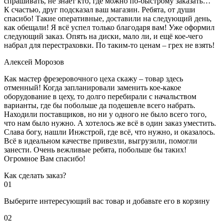
спрашивать, не знает кто, где можно по-быстрому заказать…
К счастью, друг подсказал ваш магазин. Ребята, от души
спасибо! Такие оперативные, доставили на следующий день,
как обещали! Я всё успел только благодаря вам! Уже оформил
следующий заказ. Опять на диски, мало ли, и ещё кое-чего
набрал для перестраховки. По таким-то ценам – грех не взять!
Алексей Морозов
Как мастер фрезеровочного цеха скажу – товар здесь
отменный! Когда запланировали заменить кое-какое
оборудование в цеху, то долго перебирали с начальством
варианты, где бы побольше да подешевле всего набрать.
Находили поставщиков, но ни у одного не было всего того,
что нам было нужно. А хотелось же всё в один заказ уместить.
Слава богу, нашли Инжстрой, где всё, что нужно, и оказалось.
Всё в идеальном качестве привезли, выгрузили, помогли
занести. Очень вежливые ребята, побольше бы таких!
Огромное Вам спасибо!
Как сделать заказ?
01
Выберите интересующий вас товар и добавьте его в корзину
02