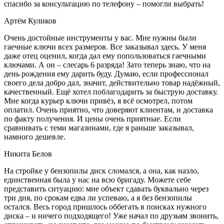
спасибо за консультацию по телефону – помогли выбрать!
Артём Куликов
Очень достойные инструменты у вас. Мне нужны были
гаечные ключи всех размеров. Все заказывал здесь. У меня
даже отец оценил, когда дал ему попользоваться гаечными
ключами. А он – слесарь 6 разряда! Зато теперь знаю, что на
день рождения ему дарить буду. Думаю, если профессионал
своего дела добро дал, значит, действительно товар надёжный,
качественный. Ещё хотел поблагодарить за быструю доставку.
Мне когда курьер ключи привёз, я всё осмотрел, потом
оплатил. Очень приятно, что доверяют клиентам, и доставка
по факту получения. И цены очень приятные. Если
сравнивать с теми магазинами, где я раньше заказывал,
намного дешевле.
Никита Белов
На стройке у бензопилы диск сломался, а она, как назло,
единственная была у нас на всю бригаду. Можете себе
представить ситуацию: мне объект сдавать буквально через
три дня, по срокам едва ли успеваю, а я без бензопилы
остался. Весь город пришлось оббегать в поисках нужного
диска – и ничего подходящего! Уже начал по друзьям звонить,