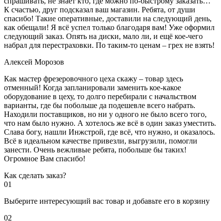
спрашивать, не знает кто, где можно по-быстрому заказать…
К счастью, друг подсказал ваш магазин. Ребята, от души
спасибо! Такие оперативные, доставили на следующий день,
как обещали! Я всё успел только благодаря вам! Уже оформил
следующий заказ. Опять на диски, мало ли, и ещё кое-чего
набрал для перестраховки. По таким-то ценам – грех не взять!
Алексей Морозов
Как мастер фрезеровочного цеха скажу – товар здесь
отменный! Когда запланировали заменить кое-какое
оборудование в цеху, то долго перебирали с начальством
варианты, где бы побольше да подешевле всего набрать.
Находили поставщиков, но ни у одного не было всего того,
что нам было нужно. А хотелось же всё в один заказ уместить.
Слава богу, нашли Инжстрой, где всё, что нужно, и оказалось.
Всё в идеальном качестве привезли, выгрузили, помогли
занести. Очень вежливые ребята, побольше бы таких!
Огромное Вам спасибо!
Как сделать заказ?
01
Выберите интересующий вас товар и добавьте его в корзину
02