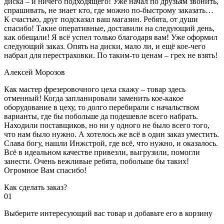
диска – и ничего подходящего! Уже начал по друзьям звонить,
спрашивать, не знает кто, где можно по-быстрому заказать…
К счастью, друг подсказал ваш магазин. Ребята, от души
спасибо! Такие оперативные, доставили на следующий день,
как обещали! Я всё успел только благодаря вам! Уже оформил
следующий заказ. Опять на диски, мало ли, и ещё кое-чего
набрал для перестраховки. По таким-то ценам – грех не взять!
Алексей Морозов
Как мастер фрезеровочного цеха скажу – товар здесь
отменный! Когда запланировали заменить кое-какое
оборудование в цеху, то долго перебирали с начальством
варианты, где бы побольше да подешевле всего набрать.
Находили поставщиков, но ни у одного не было всего того,
что нам было нужно. А хотелось же всё в один заказ уместить.
Слава богу, нашли Инжстрой, где всё, что нужно, и оказалось.
Всё в идеальном качестве привезли, выгрузили, помогли
занести. Очень вежливые ребята, побольше бы таких!
Огромное Вам спасибо!
Как сделать заказ?
01
Выберите интересующий вас товар и добавьте его в корзину