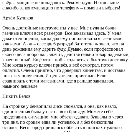
свёрла мощные не попадались. Рекомендую. И отдельное
спасибо за консультацию по телефону – помогли выбрать!
Артём Куликов
Очень достойные инструменты у вас. Мне нужны были
гаечные ключи всех размеров. Все заказывал здесь. У меня
даже отец оценил, когда дал ему попользоваться гаечными
ключами. А он – слесарь 6 разряда! Зато теперь знаю, что на
день рождения ему дарить буду. Думаю, если профессионал
своего дела добро дал, значит, действительно товар надёжный,
качественный. Ещё хотел поблагодарить за быструю доставку.
Мне когда курьер ключи привёз, я всё осмотрел, потом
оплатил. Очень приятно, что доверяют клиентам, и доставка
по факту получения. И цены очень приятные. Если
сравнивать с теми магазинами, где я раньше заказывал,
намного дешевле.
Никита Белов
На стройке у бензопилы диск сломался, а она, как назло,
единственная была у нас на всю бригаду. Можете себе
представить ситуацию: мне объект сдавать буквально через
три дня, по срокам едва ли успеваю, а я без бензопилы
остался. Весь город пришлось оббегать в поисках нужного