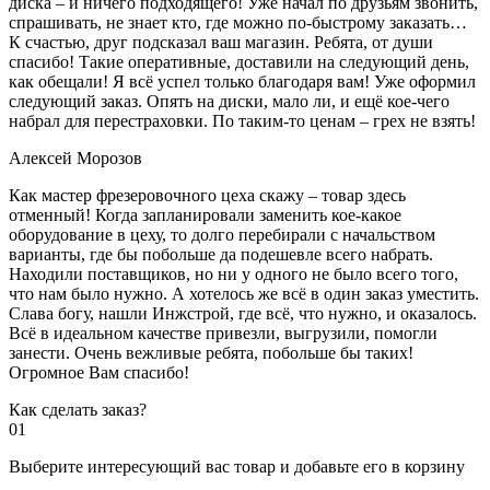
диска – и ничего подходящего! Уже начал по друзьям звонить,
спрашивать, не знает кто, где можно по-быстрому заказать…
К счастью, друг подсказал ваш магазин. Ребята, от души
спасибо! Такие оперативные, доставили на следующий день,
как обещали! Я всё успел только благодаря вам! Уже оформил
следующий заказ. Опять на диски, мало ли, и ещё кое-чего
набрал для перестраховки. По таким-то ценам – грех не взять!
Алексей Морозов
Как мастер фрезеровочного цеха скажу – товар здесь
отменный! Когда запланировали заменить кое-какое
оборудование в цеху, то долго перебирали с начальством
варианты, где бы побольше да подешевле всего набрать.
Находили поставщиков, но ни у одного не было всего того,
что нам было нужно. А хотелось же всё в один заказ уместить.
Слава богу, нашли Инжстрой, где всё, что нужно, и оказалось.
Всё в идеальном качестве привезли, выгрузили, помогли
занести. Очень вежливые ребята, побольше бы таких!
Огромное Вам спасибо!
Как сделать заказ?
01
Выберите интересующий вас товар и добавьте его в корзину