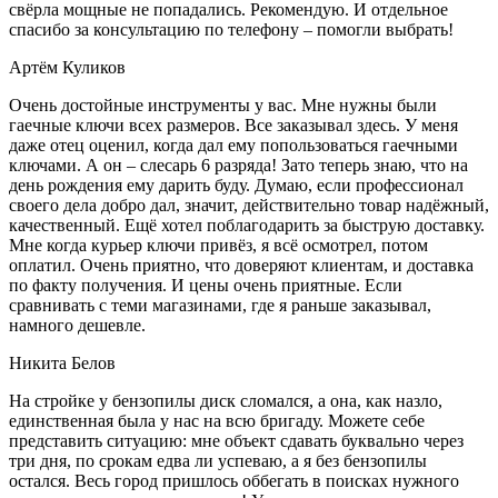
свёрла мощные не попадались. Рекомендую. И отдельное
спасибо за консультацию по телефону – помогли выбрать!
Артём Куликов
Очень достойные инструменты у вас. Мне нужны были
гаечные ключи всех размеров. Все заказывал здесь. У меня
даже отец оценил, когда дал ему попользоваться гаечными
ключами. А он – слесарь 6 разряда! Зато теперь знаю, что на
день рождения ему дарить буду. Думаю, если профессионал
своего дела добро дал, значит, действительно товар надёжный,
качественный. Ещё хотел поблагодарить за быструю доставку.
Мне когда курьер ключи привёз, я всё осмотрел, потом
оплатил. Очень приятно, что доверяют клиентам, и доставка
по факту получения. И цены очень приятные. Если
сравнивать с теми магазинами, где я раньше заказывал,
намного дешевле.
Никита Белов
На стройке у бензопилы диск сломался, а она, как назло,
единственная была у нас на всю бригаду. Можете себе
представить ситуацию: мне объект сдавать буквально через
три дня, по срокам едва ли успеваю, а я без бензопилы
остался. Весь город пришлось оббегать в поисках нужного