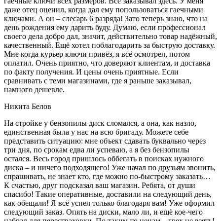
гаечные ключи всех размеров. Все заказывал здесь. У меня
даже отец оценил, когда дал ему попользоваться гаечными
ключами. А он – слесарь 6 разряда! Зато теперь знаю, что на
день рождения ему дарить буду. Думаю, если профессионал
своего дела добро дал, значит, действительно товар надёжный,
качественный. Ещё хотел поблагодарить за быструю доставку.
Мне когда курьер ключи привёз, я всё осмотрел, потом
оплатил. Очень приятно, что доверяют клиентам, и доставка
по факту получения. И цены очень приятные. Если
сравнивать с теми магазинами, где я раньше заказывал,
намного дешевле.
Никита Белов
На стройке у бензопилы диск сломался, а она, как назло,
единственная была у нас на всю бригаду. Можете себе
представить ситуацию: мне объект сдавать буквально через
три дня, по срокам едва ли успеваю, а я без бензопилы
остался. Весь город пришлось оббегать в поисках нужного
диска – и ничего подходящего! Уже начал по друзьям звонить,
спрашивать, не знает кто, где можно по-быстрому заказать…
К счастью, друг подсказал ваш магазин. Ребята, от души
спасибо! Такие оперативные, доставили на следующий день,
как обещали! Я всё успел только благодаря вам! Уже оформил
следующий заказ. Опять на диски, мало ли, и ещё кое-чего
набрал для перестраховки. По таким-то ценам – грех не взять!