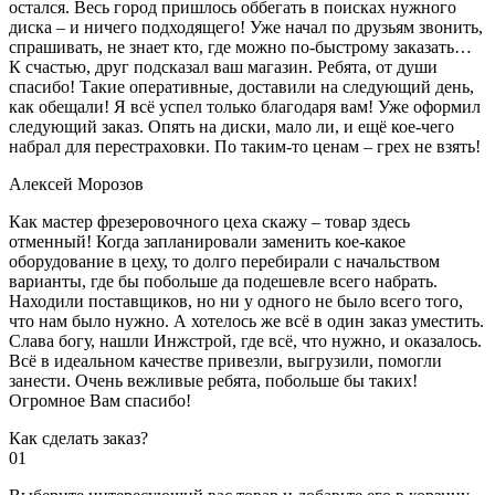
остался. Весь город пришлось оббегать в поисках нужного
диска – и ничего подходящего! Уже начал по друзьям звонить,
спрашивать, не знает кто, где можно по-быстрому заказать…
К счастью, друг подсказал ваш магазин. Ребята, от души
спасибо! Такие оперативные, доставили на следующий день,
как обещали! Я всё успел только благодаря вам! Уже оформил
следующий заказ. Опять на диски, мало ли, и ещё кое-чего
набрал для перестраховки. По таким-то ценам – грех не взять!
Алексей Морозов
Как мастер фрезеровочного цеха скажу – товар здесь
отменный! Когда запланировали заменить кое-какое
оборудование в цеху, то долго перебирали с начальством
варианты, где бы побольше да подешевле всего набрать.
Находили поставщиков, но ни у одного не было всего того,
что нам было нужно. А хотелось же всё в один заказ уместить.
Слава богу, нашли Инжстрой, где всё, что нужно, и оказалось.
Всё в идеальном качестве привезли, выгрузили, помогли
занести. Очень вежливые ребята, побольше бы таких!
Огромное Вам спасибо!
Как сделать заказ?
01