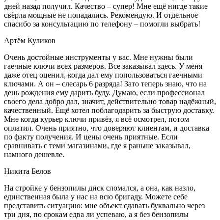
дней назад получил. Качество – супер! Мне ещё нигде такие
свёрла мощные не попадались. Рекомендую. И отдельное
спасибо за консультацию по телефону – помогли выбрать!
Артём Куликов
Очень достойные инструменты у вас. Мне нужны были
гаечные ключи всех размеров. Все заказывал здесь. У меня
даже отец оценил, когда дал ему попользоваться гаечными
ключами. А он – слесарь 6 разряда! Зато теперь знаю, что на
день рождения ему дарить буду. Думаю, если профессионал
своего дела добро дал, значит, действительно товар надёжный,
качественный. Ещё хотел поблагодарить за быструю доставку.
Мне когда курьер ключи привёз, я всё осмотрел, потом
оплатил. Очень приятно, что доверяют клиентам, и доставка
по факту получения. И цены очень приятные. Если
сравнивать с теми магазинами, где я раньше заказывал,
намного дешевле.
Никита Белов
На стройке у бензопилы диск сломался, а она, как назло,
единственная была у нас на всю бригаду. Можете себе
представить ситуацию: мне объект сдавать буквально через
три дня, по срокам едва ли успеваю, а я без бензопилы