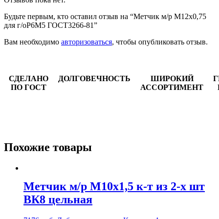
Будьте первым, кто оставил отзыв на “Метчик м/р М12х0,75
для г/оР6М5 ГОСТ3266-81”
Вам необходимо
авторизоваться
, чтобы опубликовать отзыв.
СДЕЛАНО
ДОЛГОВЕЧНОСТЬ
ШИРОКИЙ
Г
ПО ГОСТ
АССОРТИМЕНТ
Похожие товары
Метчик м/р М10х1,5 к-т из 2-х шт
ВК8 цельная