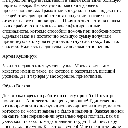
На прошлой неделе заказывали в вашей компании большую
партию товара. Весьма удивил высокий уровень
профессионализма. Грамотный консультант смог подсказать
все действия для приобретения продукции, после чего
ответил на все наши вопросы. Приятно знать, что на нашем
рынке работаю столь высококвалифицированные
специалисты, которые способны помочь при необходимости.
Сделали заказ на достаточно большую сумму,получили
приличную скидку, да еще и бесплатную доставку. Так что,
спасибо! Надеюсь на длительные деловые отношения.
Артем Кушнирук
Заказал недавно инструменты у вас. Могу сказать, что
качество именно такое, на которое и рассчтывал, высший
уровень. Да и тарифы у вас хорошие, приемлемые.
Фёдор Волков
Делал заказ здесь по работе по совету прораба. Посмотрел,
полистал… А ничего такие цены, хорошие! Единственное,
что вопрос возник по функционалу одного из инструментов,
которого на момент заказа не было в наличии. Заказал звонок
на сайте, мне перезвонили буквально через полчаса, как я и
указывал, и сказали, когда в наличии будет. В общем, пару
дней назад получил. Качество – супер! Мне ещё нигде такие