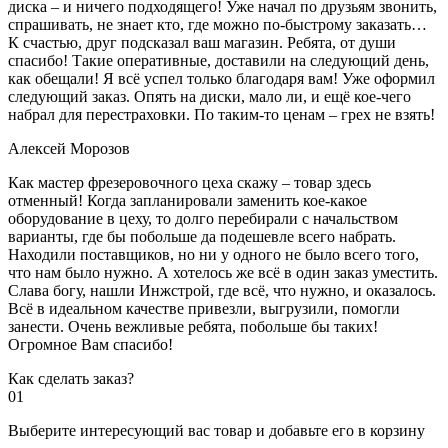
диска – и ничего подходящего! Уже начал по друзьям звонить,
спрашивать, не знает кто, где можно по-быстрому заказать…
К счастью, друг подсказал ваш магазин. Ребята, от души
спасибо! Такие оперативные, доставили на следующий день,
как обещали! Я всё успел только благодаря вам! Уже оформил
следующий заказ. Опять на диски, мало ли, и ещё кое-чего
набрал для перестраховки. По таким-то ценам – грех не взять!
Алексей Морозов
Как мастер фрезеровочного цеха скажу – товар здесь
отменный! Когда запланировали заменить кое-какое
оборудование в цеху, то долго перебирали с начальством
варианты, где бы побольше да подешевле всего набрать.
Находили поставщиков, но ни у одного не было всего того,
что нам было нужно. А хотелось же всё в один заказ уместить.
Слава богу, нашли Инжстрой, где всё, что нужно, и оказалось.
Всё в идеальном качестве привезли, выгрузили, помогли
занести. Очень вежливые ребята, побольше бы таких!
Огромное Вам спасибо!
Как сделать заказ?
01
Выберите интересующий вас товар и добавьте его в корзину