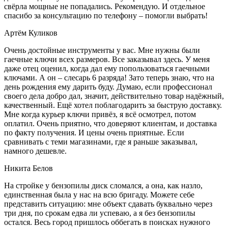
свёрла мощные не попадались. Рекомендую. И отдельное
спасибо за консультацию по телефону – помогли выбрать!
Артём Куликов
Очень достойные инструменты у вас. Мне нужны были
гаечные ключи всех размеров. Все заказывал здесь. У меня
даже отец оценил, когда дал ему попользоваться гаечными
ключами. А он – слесарь 6 разряда! Зато теперь знаю, что на
день рождения ему дарить буду. Думаю, если профессионал
своего дела добро дал, значит, действительно товар надёжный,
качественный. Ещё хотел поблагодарить за быструю доставку.
Мне когда курьер ключи привёз, я всё осмотрел, потом
оплатил. Очень приятно, что доверяют клиентам, и доставка
по факту получения. И цены очень приятные. Если
сравнивать с теми магазинами, где я раньше заказывал,
намного дешевле.
Никита Белов
На стройке у бензопилы диск сломался, а она, как назло,
единственная была у нас на всю бригаду. Можете себе
представить ситуацию: мне объект сдавать буквально через
три дня, по срокам едва ли успеваю, а я без бензопилы
остался. Весь город пришлось оббегать в поисках нужного