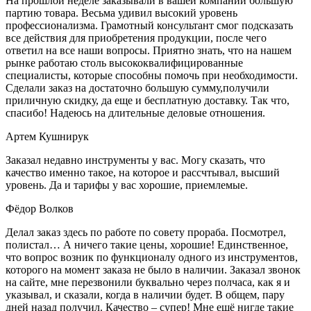
На прошлой неделе заказывали в вашей компании большую
партию товара. Весьма удивил высокий уровень
профессионализма. Грамотный консультант смог подсказать
все действия для приобретения продукции, после чего
ответил на все наши вопросы. Приятно знать, что на нашем
рынке работаю столь высококвалифицированные
специалисты, которые способны помочь при необходимости.
Сделали заказ на достаточно большую сумму,получили
приличную скидку, да еще и бесплатную доставку. Так что,
спасибо! Надеюсь на длительные деловые отношения.
Артем Кушнирук
Заказал недавно инструменты у вас. Могу сказать, что
качество именно такое, на которое и рассчтывал, высший
уровень. Да и тарифы у вас хорошие, приемлемые.
Фёдор Волков
Делал заказ здесь по работе по совету прораба. Посмотрел,
полистал… А ничего такие цены, хорошие! Единственное,
что вопрос возник по функционалу одного из инструментов,
которого на момент заказа не было в наличии. Заказал звонок
на сайте, мне перезвонили буквально через полчаса, как я и
указывал, и сказали, когда в наличии будет. В общем, пару
дней назад получил. Качество – супер! Мне ещё нигде такие