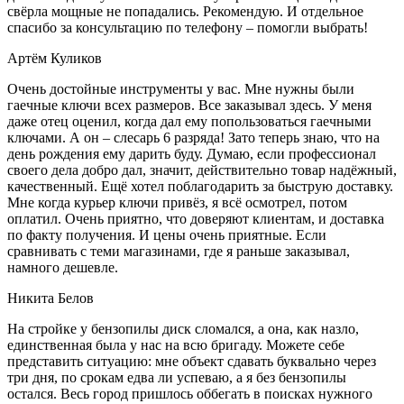
свёрла мощные не попадались. Рекомендую. И отдельное
спасибо за консультацию по телефону – помогли выбрать!
Артём Куликов
Очень достойные инструменты у вас. Мне нужны были
гаечные ключи всех размеров. Все заказывал здесь. У меня
даже отец оценил, когда дал ему попользоваться гаечными
ключами. А он – слесарь 6 разряда! Зато теперь знаю, что на
день рождения ему дарить буду. Думаю, если профессионал
своего дела добро дал, значит, действительно товар надёжный,
качественный. Ещё хотел поблагодарить за быструю доставку.
Мне когда курьер ключи привёз, я всё осмотрел, потом
оплатил. Очень приятно, что доверяют клиентам, и доставка
по факту получения. И цены очень приятные. Если
сравнивать с теми магазинами, где я раньше заказывал,
намного дешевле.
Никита Белов
На стройке у бензопилы диск сломался, а она, как назло,
единственная была у нас на всю бригаду. Можете себе
представить ситуацию: мне объект сдавать буквально через
три дня, по срокам едва ли успеваю, а я без бензопилы
остался. Весь город пришлось оббегать в поисках нужного