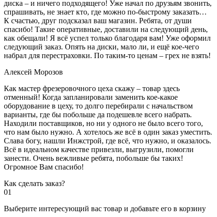
диска – и ничего подходящего! Уже начал по друзьям звонить,
спрашивать, не знает кто, где можно по-быстрому заказать…
К счастью, друг подсказал ваш магазин. Ребята, от души
спасибо! Такие оперативные, доставили на следующий день,
как обещали! Я всё успел только благодаря вам! Уже оформил
следующий заказ. Опять на диски, мало ли, и ещё кое-чего
набрал для перестраховки. По таким-то ценам – грех не взять!
Алексей Морозов
Как мастер фрезеровочного цеха скажу – товар здесь
отменный! Когда запланировали заменить кое-какое
оборудование в цеху, то долго перебирали с начальством
варианты, где бы побольше да подешевле всего набрать.
Находили поставщиков, но ни у одного не было всего того,
что нам было нужно. А хотелось же всё в один заказ уместить.
Слава богу, нашли Инжстрой, где всё, что нужно, и оказалось.
Всё в идеальном качестве привезли, выгрузили, помогли
занести. Очень вежливые ребята, побольше бы таких!
Огромное Вам спасибо!
Как сделать заказ?
01
Выберите интересующий вас товар и добавьте его в корзину