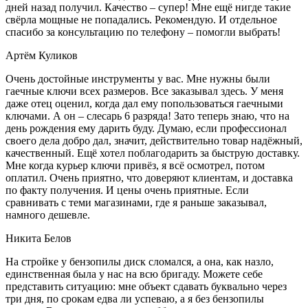
дней назад получил. Качество – супер! Мне ещё нигде такие
свёрла мощные не попадались. Рекомендую. И отдельное
спасибо за консультацию по телефону – помогли выбрать!
Артём Куликов
Очень достойные инструменты у вас. Мне нужны были
гаечные ключи всех размеров. Все заказывал здесь. У меня
даже отец оценил, когда дал ему попользоваться гаечными
ключами. А он – слесарь 6 разряда! Зато теперь знаю, что на
день рождения ему дарить буду. Думаю, если профессионал
своего дела добро дал, значит, действительно товар надёжный,
качественный. Ещё хотел поблагодарить за быструю доставку.
Мне когда курьер ключи привёз, я всё осмотрел, потом
оплатил. Очень приятно, что доверяют клиентам, и доставка
по факту получения. И цены очень приятные. Если
сравнивать с теми магазинами, где я раньше заказывал,
намного дешевле.
Никита Белов
На стройке у бензопилы диск сломался, а она, как назло,
единственная была у нас на всю бригаду. Можете себе
представить ситуацию: мне объект сдавать буквально через
три дня, по срокам едва ли успеваю, а я без бензопилы