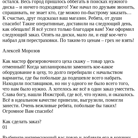
остался. Весь город пришлось оббегать в поисках нужного
диска – и ничего подходящего! Уже начал по друзьям звонить,
спрашивать, не знает кто, где можно по-быстрому заказать…
К счастью, друг подсказал ваш магазин. Ребята, от души
спасибо! Такие оперативные, доставили на следующий день,
как обещали! Я всё успел только благодаря вам! Уже оформил
следующий заказ. Опять на диски, мало ли, и ещё кое-чего
набрал для перестраховки. По таким-то ценам – грех не взять!
Алексей Морозов
Как мастер фрезеровочного цеха скажу – товар здесь
отменный! Когда запланировали заменить кое-какое
оборудование в цеху, то долго перебирали с начальством
варианты, где бы побольше да подешевле всего набрать.
Находили поставщиков, но ни у одного не было всего того,
что нам было нужно. А хотелось же всё в один заказ уместить.
Слава богу, нашли Инжстрой, где всё, что нужно, и оказалось.
Всё в идеальном качестве привезли, выгрузили, помогли
занести. Очень вежливые ребята, побольше бы таких!
Огромное Вам спасибо!
Как сделать заказ?
01
Выберите интересующий вас товар и добавьте его в корзину