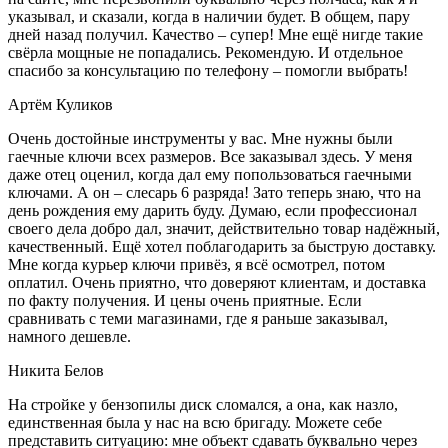
указывал, и сказали, когда в наличии будет. В общем, пару
дней назад получил. Качество – супер! Мне ещё нигде такие
свёрла мощные не попадались. Рекомендую. И отдельное
спасибо за консультацию по телефону – помогли выбрать!
Артём Куликов
Очень достойные инструменты у вас. Мне нужны были
гаечные ключи всех размеров. Все заказывал здесь. У меня
даже отец оценил, когда дал ему попользоваться гаечными
ключами. А он – слесарь 6 разряда! Зато теперь знаю, что на
день рождения ему дарить буду. Думаю, если профессионал
своего дела добро дал, значит, действительно товар надёжный,
качественный. Ещё хотел поблагодарить за быструю доставку.
Мне когда курьер ключи привёз, я всё осмотрел, потом
оплатил. Очень приятно, что доверяют клиентам, и доставка
по факту получения. И цены очень приятные. Если
сравнивать с теми магазинами, где я раньше заказывал,
намного дешевле.
Никита Белов
На стройке у бензопилы диск сломался, а она, как назло,
единственная была у нас на всю бригаду. Можете себе
представить ситуацию: мне объект сдавать буквально через