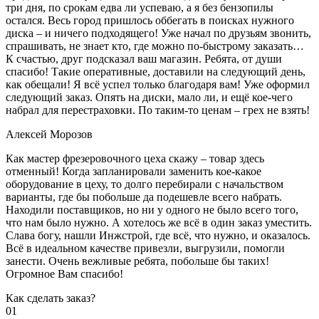
три дня, по срокам едва ли успеваю, а я без бензопилы
остался. Весь город пришлось оббегать в поисках нужного
диска – и ничего подходящего! Уже начал по друзьям звонить,
спрашивать, не знает кто, где можно по-быстрому заказать…
К счастью, друг подсказал ваш магазин. Ребята, от души
спасибо! Такие оперативные, доставили на следующий день,
как обещали! Я всё успел только благодаря вам! Уже оформил
следующий заказ. Опять на диски, мало ли, и ещё кое-чего
набрал для перестраховки. По таким-то ценам – грех не взять!
Алексей Морозов
Как мастер фрезеровочного цеха скажу – товар здесь
отменный! Когда запланировали заменить кое-какое
оборудование в цеху, то долго перебирали с начальством
варианты, где бы побольше да подешевле всего набрать.
Находили поставщиков, но ни у одного не было всего того,
что нам было нужно. А хотелось же всё в один заказ уместить.
Слава богу, нашли Инжстрой, где всё, что нужно, и оказалось.
Всё в идеальном качестве привезли, выгрузили, помогли
занести. Очень вежливые ребята, побольше бы таких!
Огромное Вам спасибо!
Как сделать заказ?
01