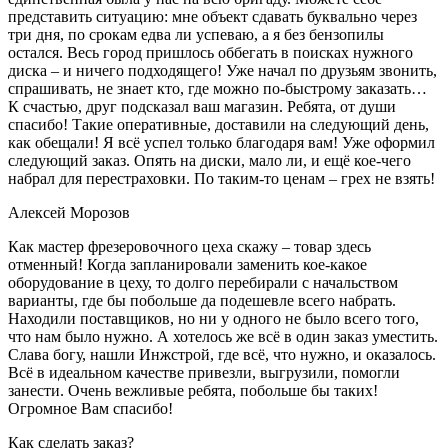
представить ситуацию: мне объект сдавать буквально через
три дня, по срокам едва ли успеваю, а я без бензопилы
остался. Весь город пришлось оббегать в поисках нужного
диска – и ничего подходящего! Уже начал по друзьям звонить,
спрашивать, не знает кто, где можно по-быстрому заказать…
К счастью, друг подсказал ваш магазин. Ребята, от души
спасибо! Такие оперативные, доставили на следующий день,
как обещали! Я всё успел только благодаря вам! Уже оформил
следующий заказ. Опять на диски, мало ли, и ещё кое-чего
набрал для перестраховки. По таким-то ценам – грех не взять!
Алексей Морозов
Как мастер фрезеровочного цеха скажу – товар здесь
отменный! Когда запланировали заменить кое-какое
оборудование в цеху, то долго перебирали с начальством
варианты, где бы побольше да подешевле всего набрать.
Находили поставщиков, но ни у одного не было всего того,
что нам было нужно. А хотелось же всё в один заказ уместить.
Слава богу, нашли Инжстрой, где всё, что нужно, и оказалось.
Всё в идеальном качестве привезли, выгрузили, помогли
занести. Очень вежливые ребята, побольше бы таких!
Огромное Вам спасибо!
Как сделать заказ?