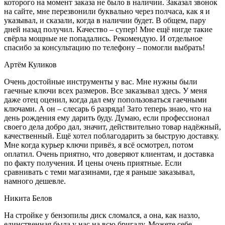
которого на момент заказа не было в наличии. Заказал звонок
на сайте, мне перезвонили буквально через полчаса, как я и
указывал, и сказали, когда в наличии будет. В общем, пару
дней назад получил. Качество – супер! Мне ещё нигде такие
свёрла мощные не попадались. Рекомендую. И отдельное
спасибо за консультацию по телефону – помогли выбрать!
Артём Куликов
Очень достойные инструменты у вас. Мне нужны были
гаечные ключи всех размеров. Все заказывал здесь. У меня
даже отец оценил, когда дал ему попользоваться гаечными
ключами. А он – слесарь 6 разряда! Зато теперь знаю, что на
день рождения ему дарить буду. Думаю, если профессионал
своего дела добро дал, значит, действительно товар надёжный,
качественный. Ещё хотел поблагодарить за быструю доставку.
Мне когда курьер ключи привёз, я всё осмотрел, потом
оплатил. Очень приятно, что доверяют клиентам, и доставка
по факту получения. И цены очень приятные. Если
сравнивать с теми магазинами, где я раньше заказывал,
намного дешевле.
Никита Белов
На стройке у бензопилы диск сломался, а она, как назло,
единственная была у нас на всю бригаду. Можете себе