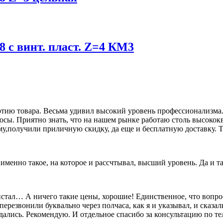
8 с винт. пласт. Z=4 КМ3
ию товара. Весьма удивил высокий уровень профессионализма. 
росы. Приятно знать, что на нашем рынке работаю столь высок
му,получили приличную скидку, да еще и бесплатную доставку. Т
о именно такое, на которое и рассчтывал, высший уровень. Да и 
олистал… А ничего такие цены, хорошие! Единственное, что вопр
перезвонили буквально через полчаса, как я и указывал, и сказал
дались. Рекомендую. И отдельное спасибо за консультацию по т