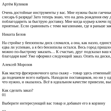
Артём Куликов
Очень достойные инструменты у вас. Мне нужны были гаечные к
слесарь 6 разряда! Зато теперь знаю, что на день рождения ему
поблагодарить за быструю доставку. Мне когда курьер ключи пр
приятные. Если сравнивать с теми магазинами, где я раньше за
Никита Белов
На стройке у бензопилы диск сломался, а она, как назло, единс
едва ли успеваю, а я без бензопилы остался. Весь город пришло
можно по-быстрому заказать… К счастью, друг подсказал ваш м
благодаря вам! Уже оформил следующий заказ. Опять на диски, м
Алексей Морозов
Как мастер фрезеровочного цеха скажу – товар здесь отменный!
да подешевле всего набрать. Находили поставщиков, но ни у одн
что нужно, и оказалось. Всё в идеальном качестве привезли, 
Как сделать заказ?
01
Выберите интересующий вас товар и добавьте его в корзину