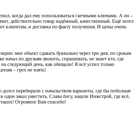
енил, когда дал ему попользоваться гаечными ключами. А он –
значит, действительно товар надёжный, качественный. Ещё хотел
яют клиентам, и доставка по факту получения. И цены очень
уацию: мне объект сдавать буквально через три дня, по срокам
е начал по друзьям звонить, спрашивать, не знает кто, где
 на следующий день, как обещали! Я всё успел только
енам – грех не взять!
то долго перебирали с начальством варианты, где бы побольше
в один заказ уместить. Слава богу, нашли Инжстрой, где всё,
ы таких! Огромное Вам спасибо!