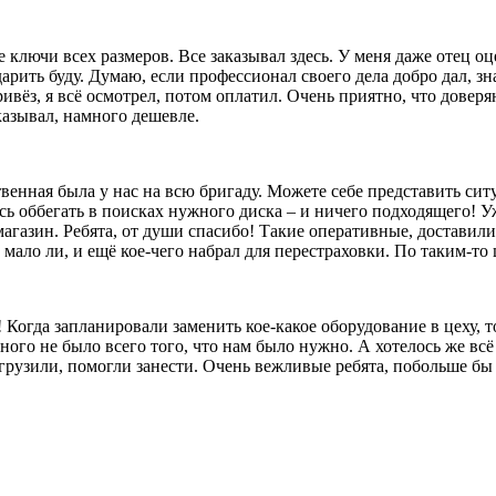
лючи всех размеров. Все заказывал здесь. У меня даже отец оц
 дарить буду. Думаю, если профессионал своего дела добро дал, 
ивёз, я всё осмотрел, потом оплатил. Очень приятно, что довер
казывал, намного дешевле.
твенная была у нас на всю бригаду. Можете себе представить сит
сь оббегать в поисках нужного диска – и ничего подходящего! Уж
агазин. Ребята, от души спасибо! Такие оперативные, доставили
ало ли, и ещё кое-чего набрал для перестраховки. По таким-то ц
 Когда запланировали заменить кое-какое оборудование в цеху, 
ого не было всего того, что нам было нужно. А хотелось же всё 
выгрузили, помогли занести. Очень вежливые ребята, побольше б