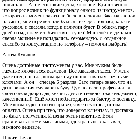
полистал… А ничего такие цены, хорошие! Единственное,
что вопрос возник по функционалу одного из инструментов,
которого на момент заказа не было в наличии. Заказал звонок
на сайте, мне перезвонили буквально через полчаса, как я и
указывал, и сказали, когда в наличии будет. В общем, пару
дней назад получил. Качество – супер! Мне ещё нигде такие
свёрла мощные не попадались. Рекомендую. И отдельное
спасибо за консультацию по телефону – помогли выбрать!
Артём Куликов
Очень достойные инструменты у вас. Мне нужны были
гаечные ключи всех размеров. Все заказывал здесь. У меня
даже отец оценил, когда дал ему попользоваться гаечными
ключами. А он – слесарь 6 разряда! Зато теперь знаю, что на
день рождения ему дарить буду. Думаю, если профессионал
своего дела добро дал, значит, действительно товар надёжный,
качественный. Ещё хотел поблагодарить за быструю доставку.
Мне когда курьер ключи привёз, я всё осмотрел, потом
оплатил. Очень приятно, что доверяют клиентам, и доставка
по факту получения. И цены очень приятные. Если
сравнивать с теми магазинами, где я раньше заказывал,
намного дешевле.
Никита Белов