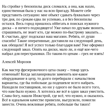
На стройке у бензопилы диск сломался, а она, как назло,
единственная была у нас на всю бригаду. Можете себе
представить ситуацию: мне объект сдавать буквально через
три дня, по срокам едва ли успеваю, а я без бензопилы
остался. Весь город пришлось оббегать в поисках нужного
диска – и ничего подходящего! Уже начал по друзьям звонить,
спрашивать, не знает кто, где можно по-быстрому заказать…
К счастью, друг подсказал ваш магазин. Ребята, от души
спасибо! Такие оперативные, доставили на следующий день,
как обещали! Я всё успел только благодаря вам! Уже оформил
следующий заказ. Опять на диски, мало ли, и ещё кое-чего
набрал для перестраховки. По таким-то ценам – грех не взять!
Алексей Морозов
Как мастер фрезеровочного цеха скажу – товар здесь
отменный! Когда запланировали заменить кое-какое
оборудование в цеху, то долго перебирали с начальством
варианты, где бы побольше да подешевле всего набрать.
Находили поставщиков, но ни у одного не было всего того,
что нам было нужно. А хотелось же всё в один заказ уместить.
Слава богу, нашли Инжстрой, где всё, что нужно, и оказалось.
Всё в идеальном качестве привезли, выгрузили, помогли
занести. Очень вежливые ребята, побольше бы таких!