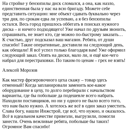
На стройке у бензопилы диск сломался, а она, как назло,
единственная была у нас на всю бригаду. Можете себе
представить ситуацию: мне объект сдавать буквально через
три дня, по срокам едва ли успеваю, а я без бензопилы
остался. Весь город пришлось оббегать в поисках нужного
диска – и ничего подходящего! Уже начал по друзьям звонить,
спрашивать, не знает кто, где можно по-быстрому заказать…
К счастью, друг подсказал ваш магазин. Ребята, от души
спасибо! Такие оперативные, доставили на следующий день,
как обещали! Я всё успел только благодаря вам! Уже оформил
следующий заказ. Опять на диски, мало ли, и ещё кое-чего
набрал для перестраховки. По таким-то ценам – грех не взять!
Алексей Морозов
Как мастер фрезеровочного цеха скажу – товар здесь
отменный! Когда запланировали заменить кое-какое
оборудование в цеху, то долго перебирали с начальством
варианты, где бы побольше да подешевле всего набрать.
Находили поставщиков, но ни у одного не было всего того,
что нам было нужно. А хотелось же всё в один заказ уместить.
Слава богу, нашли Инжстрой, где всё, что нужно, и оказалось.
Всё в идеальном качестве привезли, выгрузили, помогли
занести. Очень вежливые ребята, побольше бы таких!
Огромное Вам спасибо!