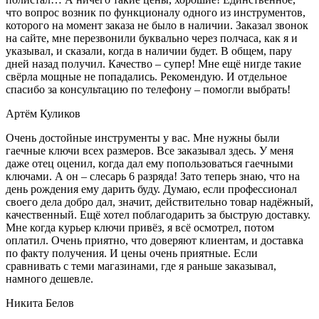
что вопрос возник по функционалу одного из инструментов,
которого на момент заказа не было в наличии. Заказал звонок
на сайте, мне перезвонили буквально через полчаса, как я и
указывал, и сказали, когда в наличии будет. В общем, пару
дней назад получил. Качество – супер! Мне ещё нигде такие
свёрла мощные не попадались. Рекомендую. И отдельное
спасибо за консультацию по телефону – помогли выбрать!
Артём Куликов
Очень достойные инструменты у вас. Мне нужны были
гаечные ключи всех размеров. Все заказывал здесь. У меня
даже отец оценил, когда дал ему попользоваться гаечными
ключами. А он – слесарь 6 разряда! Зато теперь знаю, что на
день рождения ему дарить буду. Думаю, если профессионал
своего дела добро дал, значит, действительно товар надёжный,
качественный. Ещё хотел поблагодарить за быструю доставку.
Мне когда курьер ключи привёз, я всё осмотрел, потом
оплатил. Очень приятно, что доверяют клиентам, и доставка
по факту получения. И цены очень приятные. Если
сравнивать с теми магазинами, где я раньше заказывал,
намного дешевле.
Никита Белов