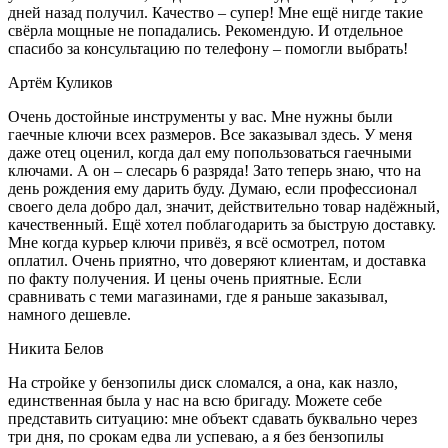
дней назад получил. Качество – супер! Мне ещё нигде такие
свёрла мощные не попадались. Рекомендую. И отдельное
спасибо за консультацию по телефону – помогли выбрать!
Артём Куликов
Очень достойные инструменты у вас. Мне нужны были
гаечные ключи всех размеров. Все заказывал здесь. У меня
даже отец оценил, когда дал ему попользоваться гаечными
ключами. А он – слесарь 6 разряда! Зато теперь знаю, что на
день рождения ему дарить буду. Думаю, если профессионал
своего дела добро дал, значит, действительно товар надёжный,
качественный. Ещё хотел поблагодарить за быструю доставку.
Мне когда курьер ключи привёз, я всё осмотрел, потом
оплатил. Очень приятно, что доверяют клиентам, и доставка
по факту получения. И цены очень приятные. Если
сравнивать с теми магазинами, где я раньше заказывал,
намного дешевле.
Никита Белов
На стройке у бензопилы диск сломался, а она, как назло,
единственная была у нас на всю бригаду. Можете себе
представить ситуацию: мне объект сдавать буквально через
три дня, по срокам едва ли успеваю, а я без бензопилы