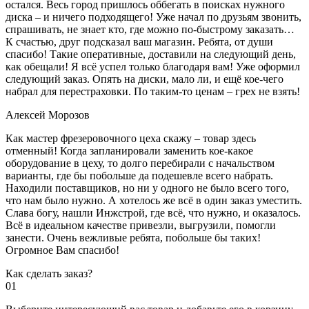
остался. Весь город пришлось оббегать в поисках нужного
диска – и ничего подходящего! Уже начал по друзьям звонить,
спрашивать, не знает кто, где можно по-быстрому заказать…
К счастью, друг подсказал ваш магазин. Ребята, от души
спасибо! Такие оперативные, доставили на следующий день,
как обещали! Я всё успел только благодаря вам! Уже оформил
следующий заказ. Опять на диски, мало ли, и ещё кое-чего
набрал для перестраховки. По таким-то ценам – грех не взять!
Алексей Морозов
Как мастер фрезеровочного цеха скажу – товар здесь
отменный! Когда запланировали заменить кое-какое
оборудование в цеху, то долго перебирали с начальством
варианты, где бы побольше да подешевле всего набрать.
Находили поставщиков, но ни у одного не было всего того,
что нам было нужно. А хотелось же всё в один заказ уместить.
Слава богу, нашли Инжстрой, где всё, что нужно, и оказалось.
Всё в идеальном качестве привезли, выгрузили, помогли
занести. Очень вежливые ребята, побольше бы таких!
Огромное Вам спасибо!
Как сделать заказ?
01