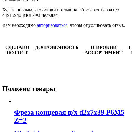
Будьте первым, кто оставил отзыв на “Фреза концевая ц/х
d4х15х40 ВК8 Z=3 цельная”
Вам необходимо
авторизоваться
, чтобы опубликовать отзыв.
СДЕЛАНО
ДОЛГОВЕЧНОСТЬ
ШИРОКИЙ
Г
ПО ГОСТ
АССОРТИМЕНТ
Похожие товары
Фреза концевая ц/х d2х7х39 Р6М5
Z=2