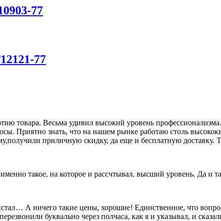
10903-77
12121-77
ию товара. Весьма удивил высокий уровень профессионализма. 
росы. Приятно знать, что на нашем рынке работаю столь высок
му,получили приличную скидку, да еще и бесплатную доставку. Т
о именно такое, на которое и рассчтывал, высший уровень. Да и 
олистал… А ничего такие цены, хорошие! Единственное, что вопр
перезвонили буквально через полчаса, как я и указывал, и сказал