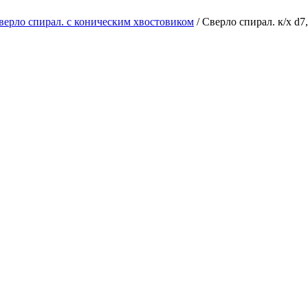
верло спирал. с коническим хвостовиком
/ Сверло спирал. к/х d