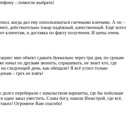
елефону – помогли выбрать!
енил, когда дал ему попользоваться гаечными ключами. А он –
значит, действительно товар надёжный, качественный. Ещё хотел
яют клиентам, и доставка по факту получения. И цены очень
уацию: мне объект сдавать буквально через три дня, по срокам
е начал по друзьям звонить, спрашивать, не знает кто, где
 на следующий день, как обещали! Я всё успел только
енам – грех не взять!
то долго перебирали с начальством варианты, где бы побольше
в один заказ уместить. Слава богу, нашли Инжстрой, где всё,
ы таких! Огромное Вам спасибо!