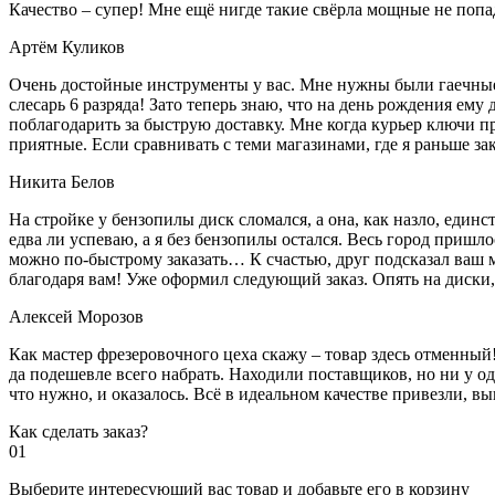
Качество – супер! Мне ещё нигде такие свёрла мощные не попа
Артём Куликов
Очень достойные инструменты у вас. Мне нужны были гаечные к
слесарь 6 разряда! Зато теперь знаю, что на день рождения ему
поблагодарить за быструю доставку. Мне когда курьер ключи пр
приятные. Если сравнивать с теми магазинами, где я раньше за
Никита Белов
На стройке у бензопилы диск сломался, а она, как назло, единс
едва ли успеваю, а я без бензопилы остался. Весь город пришло
можно по-быстрому заказать… К счастью, друг подсказал ваш м
благодаря вам! Уже оформил следующий заказ. Опять на диски, м
Алексей Морозов
Как мастер фрезеровочного цеха скажу – товар здесь отменный!
да подешевле всего набрать. Находили поставщиков, но ни у одн
что нужно, и оказалось. Всё в идеальном качестве привезли, 
Как сделать заказ?
01
Выберите интересующий вас товар и добавьте его в корзину