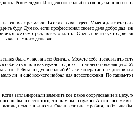
дались. Рекомендую. И отдельное спасибо за консультацию по т
лючи всех размеров. Все заказывал здесь. У меня даже отец оц
 дарить буду. Думаю, если профессионал своего дела добро дал, 
ивёз, я всё осмотрел, потом оплатил. Очень приятно, что довер
казывал, намного дешевле.
твенная была у нас на всю бригаду. Можете себе представить сит
сь оббегать в поисках нужного диска – и ничего подходящего! Уж
агазин. Ребята, от души спасибо! Такие оперативные, доставили
ало ли, и ещё кое-чего набрал для перестраховки. По таким-то ц
 Когда запланировали заменить кое-какое оборудование в цеху, 
ого не было всего того, что нам было нужно. А хотелось же всё 
выгрузили, помогли занести. Очень вежливые ребята, побольше б