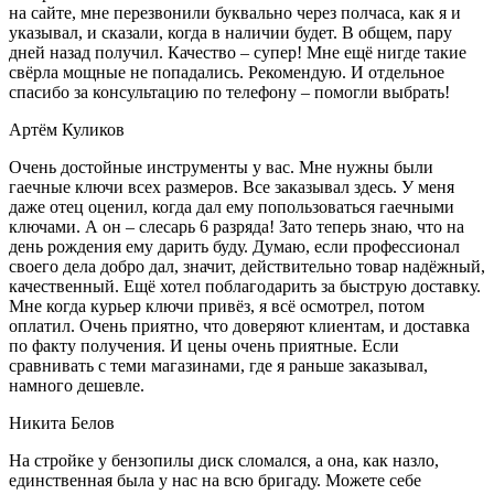
на сайте, мне перезвонили буквально через полчаса, как я и
указывал, и сказали, когда в наличии будет. В общем, пару
дней назад получил. Качество – супер! Мне ещё нигде такие
свёрла мощные не попадались. Рекомендую. И отдельное
спасибо за консультацию по телефону – помогли выбрать!
Артём Куликов
Очень достойные инструменты у вас. Мне нужны были
гаечные ключи всех размеров. Все заказывал здесь. У меня
даже отец оценил, когда дал ему попользоваться гаечными
ключами. А он – слесарь 6 разряда! Зато теперь знаю, что на
день рождения ему дарить буду. Думаю, если профессионал
своего дела добро дал, значит, действительно товар надёжный,
качественный. Ещё хотел поблагодарить за быструю доставку.
Мне когда курьер ключи привёз, я всё осмотрел, потом
оплатил. Очень приятно, что доверяют клиентам, и доставка
по факту получения. И цены очень приятные. Если
сравнивать с теми магазинами, где я раньше заказывал,
намного дешевле.
Никита Белов
На стройке у бензопилы диск сломался, а она, как назло,
единственная была у нас на всю бригаду. Можете себе