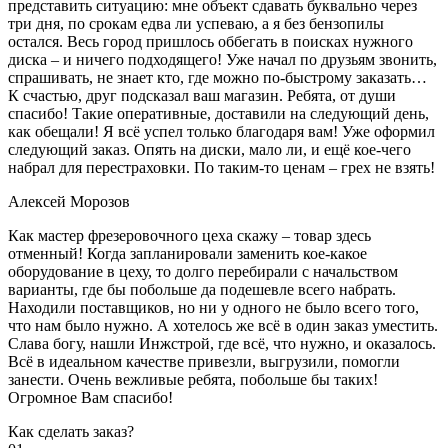
представить ситуацию: мне объект сдавать буквально через
три дня, по срокам едва ли успеваю, а я без бензопилы
остался. Весь город пришлось оббегать в поисках нужного
диска – и ничего подходящего! Уже начал по друзьям звонить,
спрашивать, не знает кто, где можно по-быстрому заказать…
К счастью, друг подсказал ваш магазин. Ребята, от души
спасибо! Такие оперативные, доставили на следующий день,
как обещали! Я всё успел только благодаря вам! Уже оформил
следующий заказ. Опять на диски, мало ли, и ещё кое-чего
набрал для перестраховки. По таким-то ценам – грех не взять!
Алексей Морозов
Как мастер фрезеровочного цеха скажу – товар здесь
отменный! Когда запланировали заменить кое-какое
оборудование в цеху, то долго перебирали с начальством
варианты, где бы побольше да подешевле всего набрать.
Находили поставщиков, но ни у одного не было всего того,
что нам было нужно. А хотелось же всё в один заказ уместить.
Слава богу, нашли Инжстрой, где всё, что нужно, и оказалось.
Всё в идеальном качестве привезли, выгрузили, помогли
занести. Очень вежливые ребята, побольше бы таких!
Огромное Вам спасибо!
Как сделать заказ?