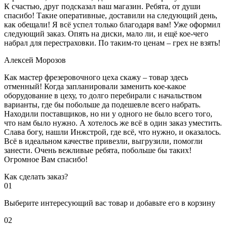
К счастью, друг подсказал ваш магазин. Ребята, от души
спасибо! Такие оперативные, доставили на следующий день,
как обещали! Я всё успел только благодаря вам! Уже оформил
следующий заказ. Опять на диски, мало ли, и ещё кое-чего
набрал для перестраховки. По таким-то ценам – грех не взять!
Алексей Морозов
Как мастер фрезеровочного цеха скажу – товар здесь
отменный! Когда запланировали заменить кое-какое
оборудование в цеху, то долго перебирали с начальством
варианты, где бы побольше да подешевле всего набрать.
Находили поставщиков, но ни у одного не было всего того,
что нам было нужно. А хотелось же всё в один заказ уместить.
Слава богу, нашли Инжстрой, где всё, что нужно, и оказалось.
Всё в идеальном качестве привезли, выгрузили, помогли
занести. Очень вежливые ребята, побольше бы таких!
Огромное Вам спасибо!
Как сделать заказ?
01
Выберите интересующий вас товар и добавьте его в корзину
02