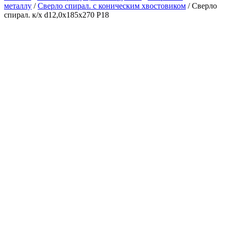
металлу
/
Сверло спирал. с коническим хвостовиком
/ Сверло
спирал. к/х d12,0х185х270 Р18