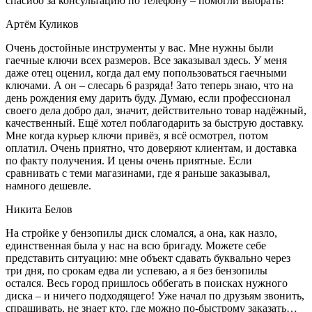
спасибо за консультацию по телефону – помогли выбрать!
Артём Куликов
Очень достойные инструменты у вас. Мне нужны были
гаечные ключи всех размеров. Все заказывал здесь. У меня
даже отец оценил, когда дал ему попользоваться гаечными
ключами. А он – слесарь 6 разряда! Зато теперь знаю, что на
день рождения ему дарить буду. Думаю, если профессионал
своего дела добро дал, значит, действительно товар надёжный,
качественный. Ещё хотел поблагодарить за быструю доставку.
Мне когда курьер ключи привёз, я всё осмотрел, потом
оплатил. Очень приятно, что доверяют клиентам, и доставка
по факту получения. И цены очень приятные. Если
сравнивать с теми магазинами, где я раньше заказывал,
намного дешевле.
Никита Белов
На стройке у бензопилы диск сломался, а она, как назло,
единственная была у нас на всю бригаду. Можете себе
представить ситуацию: мне объект сдавать буквально через
три дня, по срокам едва ли успеваю, а я без бензопилы
остался. Весь город пришлось оббегать в поисках нужного
диска – и ничего подходящего! Уже начал по друзьям звонить,
спрашивать, не знает кто, где можно по-быстрому заказать…