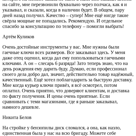
на сайте, мне перезвонили буквально через полчаса, как я и
указывал, и сказали, когда в наличии будет. В общем, пару
дней назад получил. Качество – супер! Мне ещё нигде такие
свёрла мощные не попадались. Рекомендую. И отдельное
спасибо за консультацию по телефону – помогли выбрать!
Артём Куликов
Очень достойные инструменты у вас. Мне нужны были
гаечные ключи всех размеров. Все заказывал здесь. У меня
даже отец оценил, когда дал ему попользоваться гаечными
ключами. А он – слесарь 6 разряда! Зато теперь знаю, что на
день рождения ему дарить буду. Думаю, если профессионал
своего дела добро дал, значит, действительно товар надёжный,
качественный. Ещё хотел поблагодарить за быструю доставку.
Мне когда курьер ключи привёз, я всё осмотрел, потом
оплатил. Очень приятно, что доверяют клиентам, и доставка
по факту получения. И цены очень приятные. Если
сравнивать с теми магазинами, где я раньше заказывал,
намного дешевле.
Никита Белов
На стройке у бензопилы диск сломался, а она, как назло,
единственная была у нас на всю бригаду. Можете себе