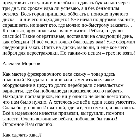
представить ситуацию: мне объект сдавать буквально через
три дня, по срокам едва ли успеваю, а я без бензопилы
остался. Весь город пришлось оббегать в поисках нужного
диска – и ничего подходящего! Уже начал по друзьям звонить,
спрашивать, не знает кто, где можно по-быстрому заказать…
К счастью, друг подсказал ваш магазин. Ребята, от души
спасибо! Такие оперативные, доставили на следующий день,
как обещали! Я всё успел только благодаря вам! Уже оформил
следующий заказ. Опять на диски, мало ли, и ещё кое-чего
набрал для перестраховки. По таким-то ценам – грех не взять!
Алексей Морозов
Как мастер фрезеровочного цеха скажу – товар здесь
отменный! Когда запланировали заменить кое-какое
оборудование в цеху, то долго перебирали с начальством
варианты, где бы побольше да подешевле всего набрать.
Находили поставщиков, но ни у одного не было всего того,
что нам было нужно. А хотелось же всё в один заказ уместить.
Слава богу, нашли Инжстрой, где всё, что нужно, и оказалось.
Всё в идеальном качестве привезли, выгрузили, помогли
занести. Очень вежливые ребята, побольше бы таких!
Огромное Вам спасибо!
Как сделать заказ?