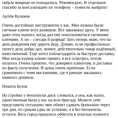
свёрла мощные не попадались. Рекомендую. И отдельное
спасибо за консультацию по телефону – помогли выбрать!
Артём Куликов
Очень достойные инструменты у вас. Мне нужны были
гаечные ключи всех размеров. Все заказывал здесь. У меня
даже отец оценил, когда дал ему попользоваться гаечными
ключами. А он – слесарь 6 разряда! Зато теперь знаю, что на
день рождения ему дарить буду. Думаю, если профессионал
своего дела добро дал, значит, действительно товар надёжный,
качественный. Ещё хотел поблагодарить за быструю доставку.
Мне когда курьер ключи привёз, я всё осмотрел, потом
оплатил. Очень приятно, что доверяют клиентам, и доставка
по факту получения. И цены очень приятные. Если
сравнивать с теми магазинами, где я раньше заказывал,
намного дешевле.
Никита Белов
На стройке у бензопилы диск сломался, а она, как назло,
единственная была у нас на всю бригаду. Можете себе
представить ситуацию: мне объект сдавать буквально через
три дня, по срокам едва ли успеваю, а я без бензопилы
остался. Весь город пришлось оббегать в поисках нужного