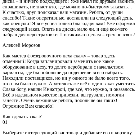
диска – и ничего подходящего! Уже начал по друзьям звонить,
спрашивать, не знает кто, где можно по-быстрому заказать…
К счастью, друг подсказал ваш магазин. Ребята, от души
спасибо! Такие оперативные, доставили на следующий день,
как обещали! Я всё успел только благодаря вам! Уже оформил
следующий заказ. Опять на диски, мало ли, и ещё кое-чего
набрал для перестраховки. По таким-то ценам – грех не взять!
Алексей Морозов
Как мастер фрезеровочного цеха скажу – товар здесь
отменный! Когда запланировали заменить кое-какое
оборудование в цеху, то долго перебирали с начальством
варианты, где бы побольше да подешевле всего набрать.
Находили поставщиков, но ни у одного не было всего того,
что нам было нужно. А хотелось же всё в один заказ уместить.
Слава богу, нашли Инжстрой, где всё, что нужно, и оказалось.
Всё в идеальном качестве привезли, выгрузили, помогли
занести. Очень вежливые ребята, побольше бы таких!
Огромное Вам спасибо!
Как сделать заказ?
01
Выберите интересующий вас товар и добавьте его в корзину