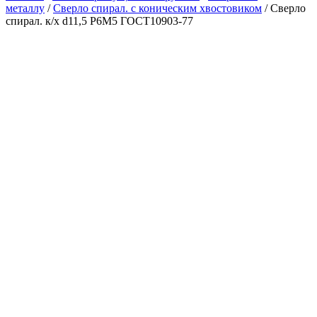
металлу
/
Сверло спирал. с коническим хвостовиком
/ Сверло
спирал. к/х d11,5 Р6М5 ГОСТ10903-77