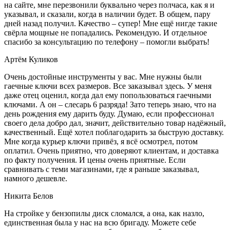
на сайте, мне перезвонили буквально через полчаса, как я и
указывал, и сказали, когда в наличии будет. В общем, пару
дней назад получил. Качество – супер! Мне ещё нигде такие
свёрла мощные не попадались. Рекомендую. И отдельное
спасибо за консультацию по телефону – помогли выбрать!
Артём Куликов
Очень достойные инструменты у вас. Мне нужны были
гаечные ключи всех размеров. Все заказывал здесь. У меня
даже отец оценил, когда дал ему попользоваться гаечными
ключами. А он – слесарь 6 разряда! Зато теперь знаю, что на
день рождения ему дарить буду. Думаю, если профессионал
своего дела добро дал, значит, действительно товар надёжный,
качественный. Ещё хотел поблагодарить за быструю доставку.
Мне когда курьер ключи привёз, я всё осмотрел, потом
оплатил. Очень приятно, что доверяют клиентам, и доставка
по факту получения. И цены очень приятные. Если
сравнивать с теми магазинами, где я раньше заказывал,
намного дешевле.
Никита Белов
На стройке у бензопилы диск сломался, а она, как назло,
единственная была у нас на всю бригаду. Можете себе