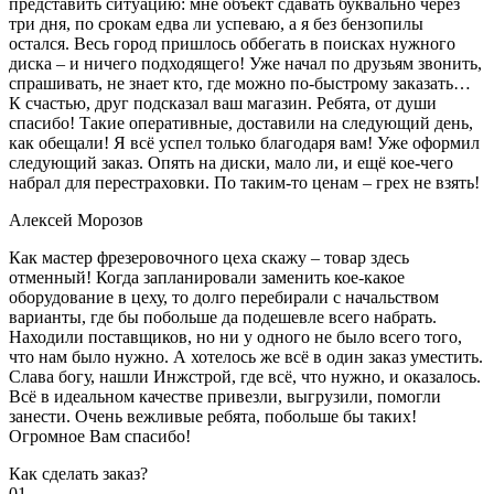
представить ситуацию: мне объект сдавать буквально через
три дня, по срокам едва ли успеваю, а я без бензопилы
остался. Весь город пришлось оббегать в поисках нужного
диска – и ничего подходящего! Уже начал по друзьям звонить,
спрашивать, не знает кто, где можно по-быстрому заказать…
К счастью, друг подсказал ваш магазин. Ребята, от души
спасибо! Такие оперативные, доставили на следующий день,
как обещали! Я всё успел только благодаря вам! Уже оформил
следующий заказ. Опять на диски, мало ли, и ещё кое-чего
набрал для перестраховки. По таким-то ценам – грех не взять!
Алексей Морозов
Как мастер фрезеровочного цеха скажу – товар здесь
отменный! Когда запланировали заменить кое-какое
оборудование в цеху, то долго перебирали с начальством
варианты, где бы побольше да подешевле всего набрать.
Находили поставщиков, но ни у одного не было всего того,
что нам было нужно. А хотелось же всё в один заказ уместить.
Слава богу, нашли Инжстрой, где всё, что нужно, и оказалось.
Всё в идеальном качестве привезли, выгрузили, помогли
занести. Очень вежливые ребята, побольше бы таких!
Огромное Вам спасибо!
Как сделать заказ?
01