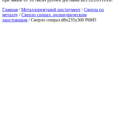
Главная
/
Металлорежущий инструмент
/
Сверла по
металлу
/
Сверло спирал. цилиндрическим
хвостовиком
/ Сверло спирал.d8х235х300 Р6М5