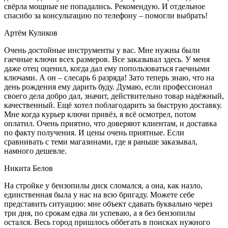
свёрла мощные не попадались. Рекомендую. И отдельное
спасибо за консультацию по телефону – помогли выбрать!
Артём Куликов
Очень достойные инструменты у вас. Мне нужны были
гаечные ключи всех размеров. Все заказывал здесь. У меня
даже отец оценил, когда дал ему попользоваться гаечными
ключами. А он – слесарь 6 разряда! Зато теперь знаю, что на
день рождения ему дарить буду. Думаю, если профессионал
своего дела добро дал, значит, действительно товар надёжный,
качественный. Ещё хотел поблагодарить за быструю доставку.
Мне когда курьер ключи привёз, я всё осмотрел, потом
оплатил. Очень приятно, что доверяют клиентам, и доставка
по факту получения. И цены очень приятные. Если
сравнивать с теми магазинами, где я раньше заказывал,
намного дешевле.
Никита Белов
На стройке у бензопилы диск сломался, а она, как назло,
единственная была у нас на всю бригаду. Можете себе
представить ситуацию: мне объект сдавать буквально через
три дня, по срокам едва ли успеваю, а я без бензопилы
остался. Весь город пришлось оббегать в поисках нужного