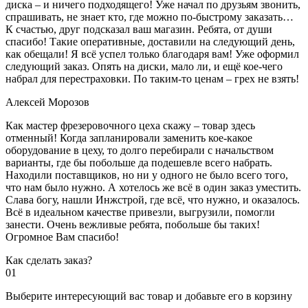
диска – и ничего подходящего! Уже начал по друзьям звонить,
спрашивать, не знает кто, где можно по-быстрому заказать…
К счастью, друг подсказал ваш магазин. Ребята, от души
спасибо! Такие оперативные, доставили на следующий день,
как обещали! Я всё успел только благодаря вам! Уже оформил
следующий заказ. Опять на диски, мало ли, и ещё кое-чего
набрал для перестраховки. По таким-то ценам – грех не взять!
Алексей Морозов
Как мастер фрезеровочного цеха скажу – товар здесь
отменный! Когда запланировали заменить кое-какое
оборудование в цеху, то долго перебирали с начальством
варианты, где бы побольше да подешевле всего набрать.
Находили поставщиков, но ни у одного не было всего того,
что нам было нужно. А хотелось же всё в один заказ уместить.
Слава богу, нашли Инжстрой, где всё, что нужно, и оказалось.
Всё в идеальном качестве привезли, выгрузили, помогли
занести. Очень вежливые ребята, побольше бы таких!
Огромное Вам спасибо!
Как сделать заказ?
01
Выберите интересующий вас товар и добавьте его в корзину