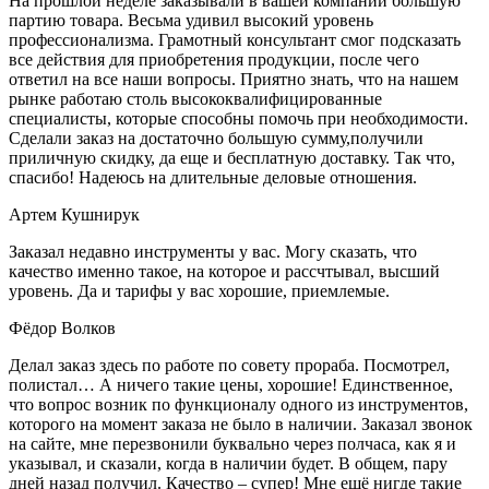
На прошлой неделе заказывали в вашей компании большую
партию товара. Весьма удивил высокий уровень
профессионализма. Грамотный консультант смог подсказать
все действия для приобретения продукции, после чего
ответил на все наши вопросы. Приятно знать, что на нашем
рынке работаю столь высококвалифицированные
специалисты, которые способны помочь при необходимости.
Сделали заказ на достаточно большую сумму,получили
приличную скидку, да еще и бесплатную доставку. Так что,
спасибо! Надеюсь на длительные деловые отношения.
Артем Кушнирук
Заказал недавно инструменты у вас. Могу сказать, что
качество именно такое, на которое и рассчтывал, высший
уровень. Да и тарифы у вас хорошие, приемлемые.
Фёдор Волков
Делал заказ здесь по работе по совету прораба. Посмотрел,
полистал… А ничего такие цены, хорошие! Единственное,
что вопрос возник по функционалу одного из инструментов,
которого на момент заказа не было в наличии. Заказал звонок
на сайте, мне перезвонили буквально через полчаса, как я и
указывал, и сказали, когда в наличии будет. В общем, пару
дней назад получил. Качество – супер! Мне ещё нигде такие