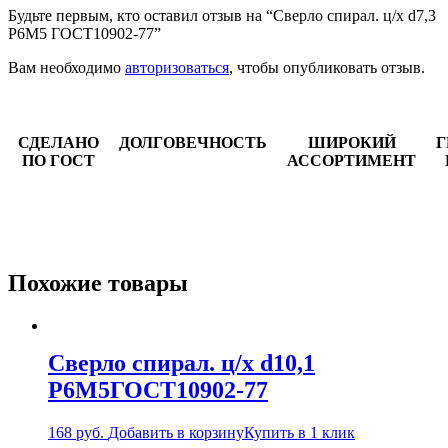
Будьте первым, кто оставил отзыв на “Сверло спирал. ц/х d7,3
Р6М5 ГОСТ10902-77”
Вам необходимо
авторизоваться
, чтобы опубликовать отзыв.
СДЕЛАНО
ДОЛГОВЕЧНОСТЬ
ШИРОКИЙ
Г
ПО ГОСТ
АССОРТИМЕНТ
Похожие товары
Сверло спирал. ц/х d10,1
Р6М5ГОСТ10902-77
168
руб.
Добавить в корзину
Купить в 1 клик