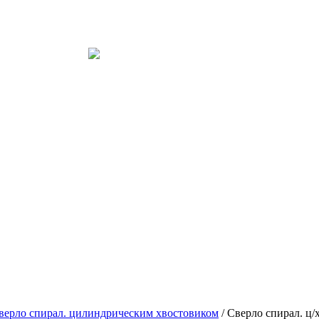
верло спирал. цилиндрическим хвостовиком
/ Сверло спирал. ц