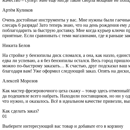
Качество – супер! Мне ещё нигде такие свёрла мощные не попа
Артём Куликов
Очень достойные инструменты у вас. Мне нужны были гаечные к
слесарь 6 разряда! Зато теперь знаю, что на день рождения ему
поблагодарить за быструю доставку. Мне когда курьер ключи пр
приятные. Если сравнивать с теми магазинами, где я раньше за
Никита Белов
На стройке у бензопилы диск сломался, а она, как назло, единс
едва ли успеваю, а я без бензопилы остался. Весь город пришло
можно по-быстрому заказать… К счастью, друг подсказал ваш м
благодаря вам! Уже оформил следующий заказ. Опять на диски, м
Алексей Морозов
Как мастер фрезеровочного цеха скажу – товар здесь отменный!
да подешевле всего набрать. Находили поставщиков, но ни у одн
что нужно, и оказалось. Всё в идеальном качестве привезли, 
Как сделать заказ?
01
Выберите интересующий вас товар и добавьте его в корзину