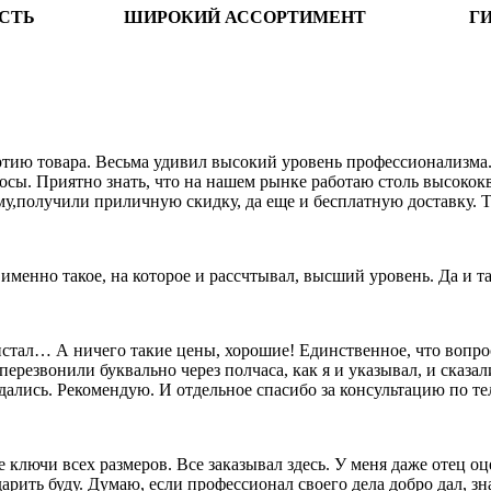
СТЬ
ШИРОКИЙ АССОРТИМЕНТ
Г
ию товара. Весьма удивил высокий уровень профессионализма. 
росы. Приятно знать, что на нашем рынке работаю столь высок
му,получили приличную скидку, да еще и бесплатную доставку. Т
о именно такое, на которое и рассчтывал, высший уровень. Да и 
олистал… А ничего такие цены, хорошие! Единственное, что вопр
перезвонили буквально через полчаса, как я и указывал, и сказал
дались. Рекомендую. И отдельное спасибо за консультацию по т
лючи всех размеров. Все заказывал здесь. У меня даже отец оц
 дарить буду. Думаю, если профессионал своего дела добро дал, 