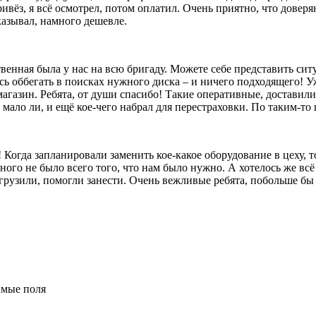
ивёз, я всё осмотрел, потом оплатил. Очень приятно, что довер
казывал, намного дешевле.
твенная была у нас на всю бригаду. Можете себе представить сит
сь оббегать в поисках нужного диска – и ничего подходящего! Уж
агазин. Ребята, от души спасибо! Такие оперативные, доставили
ало ли, и ещё кое-чего набрал для перестраховки. По таким-то ц
 Когда запланировали заменить кое-какое оборудование в цеху, 
ого не было всего того, что нам было нужно. А хотелось же всё 
выгрузили, помогли занести. Очень вежливые ребята, побольше б
имые поля