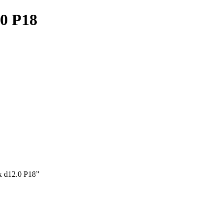
0 Р18
 d12.0 Р18”