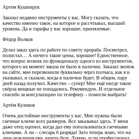
Артем Кушнирук
Заказал недавно инструменты у вас. Могу сказать, что
качество именно такое, на которое и рассчтывал, высший
уровень. Да и тарифы у вас хорошие, приемлемые.
Фёдор Волков
Делал заказ здесь по работе по совету прораба. Посмотрел,
полистал… А ничего такие цены, хорошие! Единственное,
что вопрос возник по функционалу одного из инструментов,
которого на момент заказа не было в наличии. Заказал звонок
на сайте, мне перезвонили буквально через полчаса, как я и
указывал, и сказали, когда в наличии будет. В общем, пару
дней назад получил. Качество – супер! Мне ещё нигде такие
свёрла мощные не попадались. Рекомендую. И отдельное
спасибо за консультацию по телефону – помогли выбрать!
Артём Куликов
Очень достойные инструменты у вас. Мне нужны были
гаечные ключи всех размеров. Все заказывал здесь. У меня
даже отец оценил, когда дал ему попользоваться гаечными
ключами. А он – слесарь 6 разряда! Зато теперь знаю, что на
день рождения ему дарить буду. Думаю, если профессионал