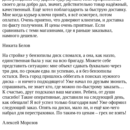
своего дела добро дал, значит, действительно товар надёжный,
качественный. Ещё хотел поблагодарить за быструю доставку.
Мне когда курьер ключи привёз, я всё осмотрел, потом
оплатил. Очень приятно, что доверяют клиентам, и доставка
по факту получения. И цены очень приятные. Если
сравнивать с теми магазинами, где я раньше заказывал,
намного дешевле.
Никита Белов
На стройке у бензопилы диск сломался, а она, как назло,
единственная была у нас на всю бригаду. Можете себе
представить ситуацию: мне объект сдавать буквально через
три дня, по срокам едва ли успеваю, а я без бензопилы
остался. Весь город пришлось оббегать в поисках нужного
диска – и ничего подходящего! Уже начал по друзьям звонить,
спрашивать, не знает кто, где можно по-быстрому заказать…
К счастью, друг подсказал ваш магазин. Ребята, от души
спасибо! Такие оперативные, доставили на следующий день,
как обещали! Я всё успел только благодаря вам! Уже оформил
следующий заказ. Опять на диски, мало ли, и ещё кое-чего
набрал для перестраховки. По таким-то ценам – грех не взять!
Алексей Морозов