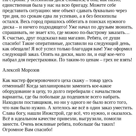
единственная была у нас на всю бригаду. Можете себе
представить ситуацию: мне объект сдавать буквально через
три дня, по срокам едва ли успеваю, а я без бензопилы
остался. Весь город пришлось оббегать в поисках нужного
диска – и ничего подходящего! Уже начал по друзьям звонить,
спрашивать, не знает кто, где можно по-быстрому заказать…
К счастью, друг подсказал ваш магазин. Ребята, от души
спасибо! Такие оперативные, доставили на следующий день,
как обещали! Я всё успел только благодаря вам! Уже оформил
следующий заказ. Опять на диски, мало ли, и ещё кое-чего
набрал для перестраховки. По таким-то ценам – грех не взять!
Алексей Морозов
Как мастер фрезеровочного цеха скажу – товар здесь
отменный! Когда запланировали заменить кое-какое
оборудование в цеху, то долго перебирали с начальством
варианты, где бы побольше да подешевле всего набрать.
Находили поставщиков, но ни у одного не было всего того,
что нам было нужно. А хотелось же всё в один заказ уместить.
Слава богу, нашли Инжстрой, где всё, что нужно, и оказалось.
Всё в идеальном качестве привезли, выгрузили, помогли
занести. Очень вежливые ребята, побольше бы таких!
Огромное Вам спасибо!