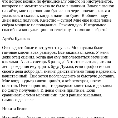
что вопрос возник по функционалу одного из инструментов,
которого на момент заказа не было в наличии. Заказал звонок
на сайте, мне перезвонили буквально через полчаса, как я и
указывал, и сказали, когда в наличии будет. В общем, пару
дней назад получил. Качество – супер! Мне ещё нигде такие
свёрла мощные не попадались. Рекомендую. И отдельное
спасибо за консультацию по телефону – помогли выбрать!
Артём Куликов
Очень достойные инструменты у вас. Мне нужны были
гаечные ключи всех размеров. Все заказывал здесь. У меня
даже отец оценил, когда дал ему попользоваться гаечными
ключами. А он – слесарь 6 разряда! Зато теперь знаю, что на
день рождения ему дарить буду. Думаю, если профессионал
своего дела добро дал, значит, действительно товар надёжный,
качественный. Ещё хотел поблагодарить за быструю доставку.
Мне когда курьер ключи привёз, я всё осмотрел, потом
оплатил. Очень приятно, что доверяют клиентам, и доставка
по факту получения. И цены очень приятные. Если
сравнивать с теми магазинами, где я раньше заказывал,
намного дешевле.
Никита Белов
На стройке у бензопилы диск сломался, а она, как назло,