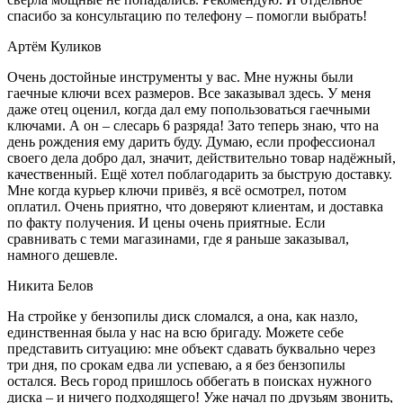
спасибо за консультацию по телефону – помогли выбрать!
Артём Куликов
Очень достойные инструменты у вас. Мне нужны были
гаечные ключи всех размеров. Все заказывал здесь. У меня
даже отец оценил, когда дал ему попользоваться гаечными
ключами. А он – слесарь 6 разряда! Зато теперь знаю, что на
день рождения ему дарить буду. Думаю, если профессионал
своего дела добро дал, значит, действительно товар надёжный,
качественный. Ещё хотел поблагодарить за быструю доставку.
Мне когда курьер ключи привёз, я всё осмотрел, потом
оплатил. Очень приятно, что доверяют клиентам, и доставка
по факту получения. И цены очень приятные. Если
сравнивать с теми магазинами, где я раньше заказывал,
намного дешевле.
Никита Белов
На стройке у бензопилы диск сломался, а она, как назло,
единственная была у нас на всю бригаду. Можете себе
представить ситуацию: мне объект сдавать буквально через
три дня, по срокам едва ли успеваю, а я без бензопилы
остался. Весь город пришлось оббегать в поисках нужного
диска – и ничего подходящего! Уже начал по друзьям звонить,