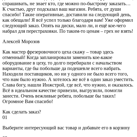
спрашивать, не знает кто, где можно по-быстрому заказать…
К счастью, друг подсказал ваш магазин. Ребята, от души
спасибо! Такие оперативные, доставили на следующий день,
как обещали! Я всё успел только благодаря вам! Уже оформил
следующий заказ. Опять на диски, мало ли, и ещё кое-чего
набрал для перестраховки. По таким-то ценам – грех не взять!
Алексей Морозов
Как мастер фрезеровочного цеха скажу – товар здесь
отменный! Когда запланировали заменить кое-какое
оборудование в цеху, то долго перебирали с начальством
варианты, где бы побольше да подешевле всего набрать.
Находили поставщиков, но ни у одного не было всего того,
что нам было нужно. А хотелось же всё в один заказ уместить.
Слава богу, нашли Инжстрой, где всё, что нужно, и оказалось.
Всё в идеальном качестве привезли, выгрузили, помогли
занести. Очень вежливые ребята, побольше бы таких!
Огромное Вам спасибо!
Как сделать заказ?
01
Выберите интересующий вас товар и добавьте его в корзину