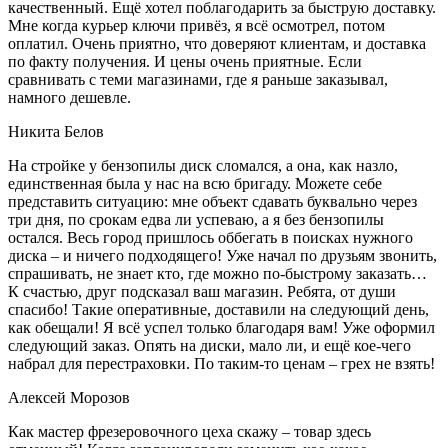
качественный. Ещё хотел поблагодарить за быструю доставку.
Мне когда курьер ключи привёз, я всё осмотрел, потом
оплатил. Очень приятно, что доверяют клиентам, и доставка
по факту получения. И цены очень приятные. Если
сравнивать с теми магазинами, где я раньше заказывал,
намного дешевле.
Никита Белов
На стройке у бензопилы диск сломался, а она, как назло,
единственная была у нас на всю бригаду. Можете себе
представить ситуацию: мне объект сдавать буквально через
три дня, по срокам едва ли успеваю, а я без бензопилы
остался. Весь город пришлось оббегать в поисках нужного
диска – и ничего подходящего! Уже начал по друзьям звонить,
спрашивать, не знает кто, где можно по-быстрому заказать…
К счастью, друг подсказал ваш магазин. Ребята, от души
спасибо! Такие оперативные, доставили на следующий день,
как обещали! Я всё успел только благодаря вам! Уже оформил
следующий заказ. Опять на диски, мало ли, и ещё кое-чего
набрал для перестраховки. По таким-то ценам – грех не взять!
Алексей Морозов
Как мастер фрезеровочного цеха скажу – товар здесь